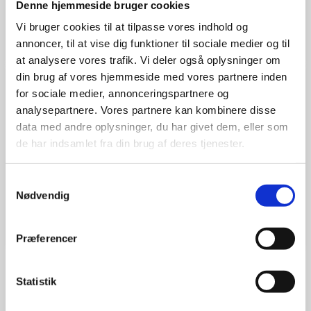
Denne hjemmeside bruger cookies
Se alle spørgsmål og svar
Vi bruger cookies til at tilpasse vores indhold og
annoncer, til at vise dig funktioner til sociale medier og til
at analysere vores trafik. Vi deler også oplysninger om
din brug af vores hjemmeside med vores partnere inden
Pumpestation på egen grund
for sociale medier, annonceringspartnere og
analysepartnere. Vores partnere kan kombinere disse
Hvad skal jeg gøre hvis pumpestationen
larmer?
data med andre oplysninger, du har givet dem, eller som
de har indsamlet fra din brug af deres tjenester.
Hvad hvis den røde lampe lyser?
Samtykkevalg
Nødvendig
Se alle spørgsmål og svar
Præferencer
Statistik