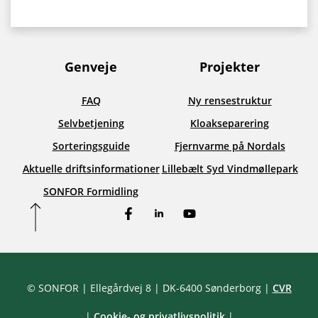
Genveje
Projekter
FAQ
Ny rensestruktur
Selvbetjening
Kloakseparering
Sorteringsguide
Fjernvarme på Nordals
Aktuelle driftsinformationer
Lillebælt Syd Vindmøllepark
SONFOR Formidling
Facebook
LinkedIn
YouTube
© SONFOR
| Ellegårdvej 8
| DK-6400 Sønderborg
|
CVR
|
Cookie- og privatlivspolitik
|