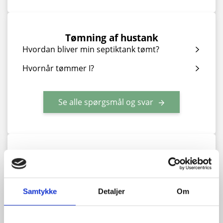
Tømning af hustank
Hvordan bliver min septiktank tømt?
Hvornår tømmer I?
Se alle spørgsmål og svar
Kloakseparering
Skal min ejendom separatkloakeres?
Skal jeg have en kloakmester til at lave
Samtykke
Detaljer
Om
separeringen?