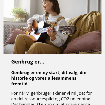
Genbrug er…
Genbrug er en ny start, dit valg, din
historie og vores allesammens
fremtid.
For når vi genbruger skåner vi miljøet for
en del ressourcespild og CO2 udledning.
Det handler ikke kun om at spare penge,