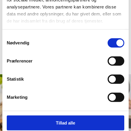
til genanvendelse. I SONFOR tager vi os
analysepartnere. Vores partnere kan kombinere disse
godt af dit genbrug, uanset hvor
data med andre oplysninger, du har givet dem, eller som
du afleverer det. Vi indsamler til genbrug
de har indsamlet fra din brug af deres tjenester.
og genanvendelse ved 35.000 husstande
og på vores otte genbrugspladser.
Samtykkevalg
Nødvendig
Affaldssortering der gør en forskel
Præferencer
Statistik
Marketing
Tillad alle