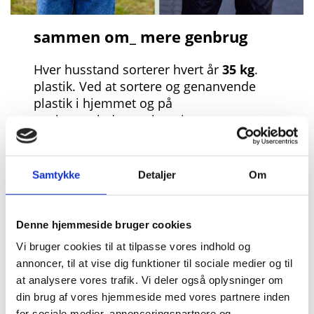
sammen om_ mere genbrug
Hver husstand sorterer hvert år
35 kg
.
plastik. Ved at sortere og genanvende
plastik i hjemmet og på
genbrugspladserne har vi sammen
sparet
2.334 ton
CO2 på bare et år.
Vi bruger for meget, og naturen og
Samtykke
Detaljer
Om
klimaet kan ikke følge med.
Ved hver især at give vores ting nyt liv er
vi sammen om at spare
Denne hjemmeside bruger cookies
på jordens knappe ressourcer.
Vi bruger cookies til at tilpasse vores indhold og
Du gør en forskel hver dag ved at passe
annoncer, til at vise dig funktioner til sociale medier og til
godt på dine ting og aflevere
at analysere vores trafik. Vi deler også oplysninger om
dem til genbrug, så andre kan få gavn af
din brug af vores hjemmeside med vores partnere inden
dem og ved at sortere dit affald
for sociale medier, annonceringspartnere og