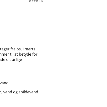
AFFALD
ager fra os, i marts
mmer til at betyde for
de dit årlige
evand.
ld, vand og spildevand.