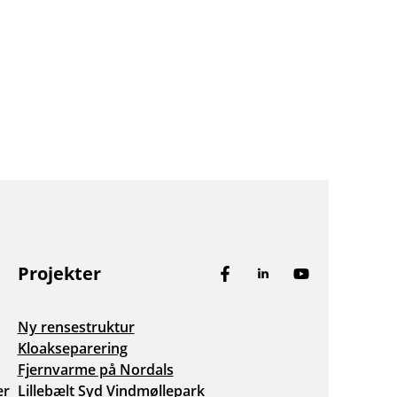
Projekter
Facebook
LinkedIn
YouTube
Ny rensestruktur
Kloakseparering
Fjernvarme på Nordals
er
Lillebælt Syd Vindmøllepark