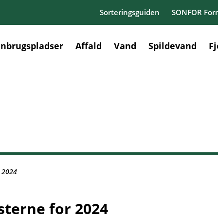
Sorteringsguiden
SONFOR Form
nbrugspladser
Affald
Vand
Spildevand
F
r 2024
sterne for 2024