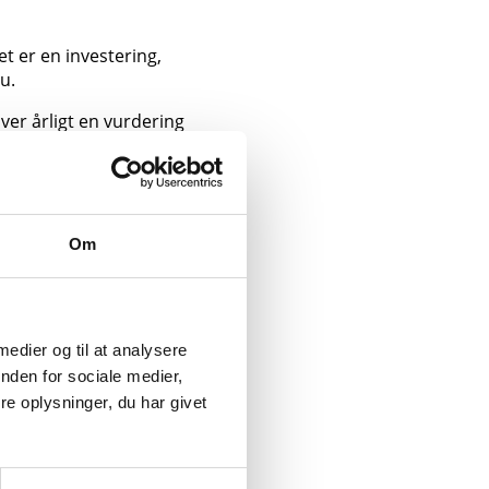
t er en investering,
u.
ver årligt en vurdering
tidligere valgt at lægge
akstrammen. På den
 Sønderborg Kommune.
Om
er indføres nu også et
tilsluttet det kollektive
ikring på
 medier og til at analysere
nden for sociale medier,
e oplysninger, du har givet