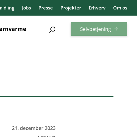
idling
Jobs
Presse
Projekter
Erhverv
Om os
jernvarme
Selvbetjening
21. december 2023