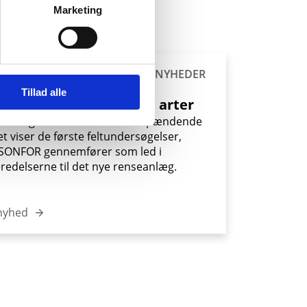
Marketing
uni 2026
NYHEDER
Tillad alle
FOR finder beskyttede arter
erborgs natur vrimler med spændende
Det viser de første feltundersøgelser,
SONFOR gennemfører som led i
redelserne til det nye renseanlæg.
nyhed