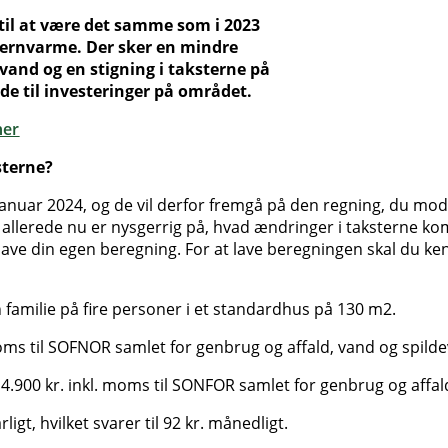
til at være det samme som i 2023
fjernvarme. Der sker en mindre
 vand og en stigning i taksterne på
side til investeringer på området.
her
sterne?
januar 2024, og de vil derfor fremgå på den regning, du modt
u allerede nu er nysgerrig på, hvad ændringer i taksterne ko
lave din egen beregning. For at lave beregningen skal du ken
 familie på fire personer i et standardhus på 130 m2.
 moms til SOFNOR samlet for genbrug og affald, vand og spild
 14.900 kr. inkl. moms til SONFOR samlet for genbrug og affa
rligt, hvilket svarer til 92 kr. månedligt.