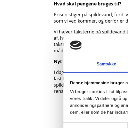
Hvad skal pengene bruges til?
Prisen stiger på spildevand, fordi
som vi ved kommer, og derfor er de
Vi hæver taksterne på spildevand t
af, hvad det kræver at drifte og u
taksterne under takstrammen, men 
måde kommer kunderne nu til at be
Nyt fast bidrag på spildevand
Samtykke
I dag betaler SONFORs kunder aller
fast bidrag for at være tilsluttet s
Denne hjemmeside bruger c
spildevandsnet, er fælles om, uans
renseanlæggene, der skyldes krav
Vi bruger cookies til at tilpas
vores trafik. Vi deler også 
annonceringspartnere og anal
dem, eller som de har indsaml
Samtykkevalg