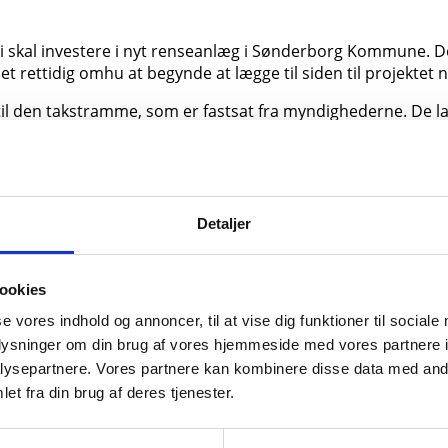
 vi skal investere i nyt renseanlæg i Sønderborg Kommune. De
t rettidig omhu at begynde at lægge til siden til projektet n
il den takstramme, som er fastsat fra myndighederne. De la
dvikle spildevandsforsyningen i Sønderborg Kommune. Vi har 
for at vi forsat kan sikre en sund økonomi, følger vi nu t
tale, hvad det faktisk koster at få renset spildevandet i
Detaljer
ede et fast bidrag for at være tilsluttet vandforsyningen. D
pildevandsforsyningen. Der en del udgifter, som alle os der er 
ookies
et hvor stort vores forbrug er. Det er som eksempel klimas
 fra myndighederne.
se vores indhold og annoncer, til at vise dig funktioner til sociale
oplysninger om din brug af vores hjemmeside med vores partnere i
ysepartnere. Vores partnere kan kombinere disse data med andr
et fra din brug af deres tjenester.