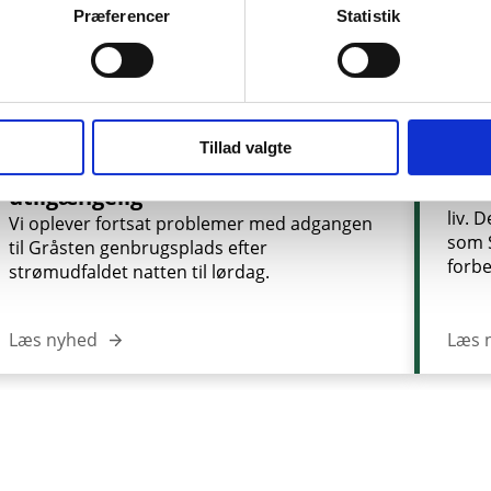
Præferencer
Statistik
27. juni 2026
AFFALD
24. j
Tillad valgte
Gråsten genbrugsplads er
SON
utilgængelig
Sønd
liv. 
Vi oplever fortsat problemer med adgangen
som 
til Gråsten genbrugsplads efter
forbe
strømudfaldet natten til lørdag.
Læs nyhed
Læs 