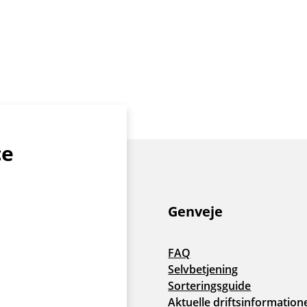
ce
Genveje
FAQ
Selvbetjening
Sorteringsguide
Aktuelle driftsinformation