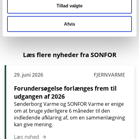
I Dyndved har SONFOR potentielt 63 kunder, hvoraf
Tillad valgte
de 45 kunder har lavet en forhåndstilkendegivelse
for fjernvarme. Der er endnu ikke udarbejdet eller
underskrevet endelige kontrakter.
Afvis
Læs flere nyheder fra SONFOR
29. juni 2026
FJERNVARME
Forundersøgelse forlænges frem til
udgangen af 2026
Sønderborg Varme og SONFOR Varme er enige
om at bruge yderligere 6 måneder til den
indledende afklaring af, om en sammenlægning
kan give mening.
Læs nyhed