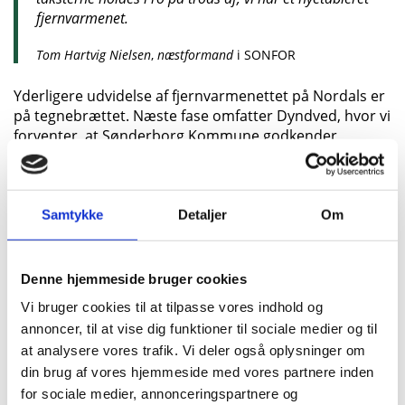
fjernvarmenet.
Tom Hartvig Nielsen
,
næstformand
i SONFOR
Yderligere udvidelse af fjernvarmenettet på Nordals er
på tegnebrættet. Næste fase omfatter Dyndved, hvor vi
forventer, at Sønderborg Kommune godkender
projektforslaget som planlagt i december. Herefter skal
vi søge om tilskud fra fjernvarmepuljen, der for nyligt
blev en del af finansloven 2024-aftalen.
Samtykke
Detaljer
Om
Dyndved skal selv bære etableringsomkostningerne og
er derfor afhængig af tilskuddet, men de faste
omkostninger på Nordals, vil der på sigt være flere om
Denne hjemmeside bruger cookies
at dele.
Vi bruger cookies til at tilpasse vores indhold og
annoncer, til at vise dig funktioner til sociale medier og til
at analysere vores trafik. Vi deler også oplysninger om
Det er en helt afgørende brik i den grønne omstilling, at
din brug af vores hjemmeside med vores partnere inden
vi får udfaset de fossile brændstoffer til fordel for mere
for sociale medier, annonceringspartnere og