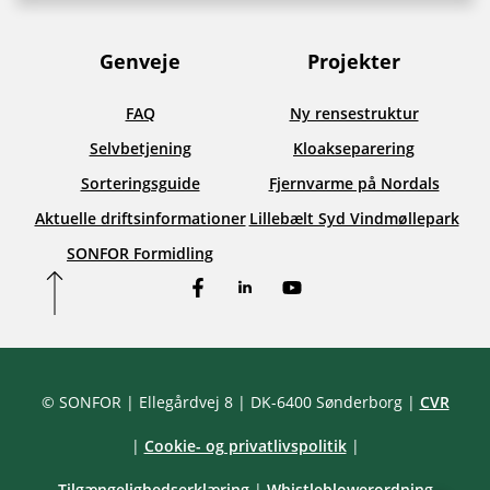
Genveje
Projekter
FAQ
Ny rensestruktur
Selvbetjening
Kloakseparering
Sorteringsguide
Fjernvarme på Nordals
Aktuelle driftsinformationer
Lillebælt Syd Vindmøllepark
SONFOR Formidling
Facebook
LinkedIn
YouTube
© SONFOR
| Ellegårdvej 8
| DK-6400 Sønderborg
|
CVR
|
Cookie- og privatlivspolitik
|
Tilgængelighedserklæring
|
Whistleblowerordning