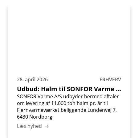
Udbud:
Halm
til
SONFOR
Varme
A/S
28. april 2026
ERHVERV
Udbud: Halm til SONFOR Varme A/S
SONFOR Varme A/S udbyder hermed aftaler
om levering af 11.000 ton halm pr. år til
Fjernvarmeværket beliggende Lundenvej 7,
6430 Nordborg.
Læs nyhed