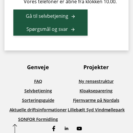
Vores telefoner er åbne fra klokken 10.00.
Gå til selvbetjening
Spørgsmål og svar
Genveje
Projekter
FAQ
Ny rensestruktur
Selvbetjening
Kloakseparering
Sorteringsguide
Fjernvarme på Nordals
Aktuelle driftsinformationer
Lillebælt Syd Vindmøllepark
SONFOR Formidling
Facebook
LinkedIn
YouTube