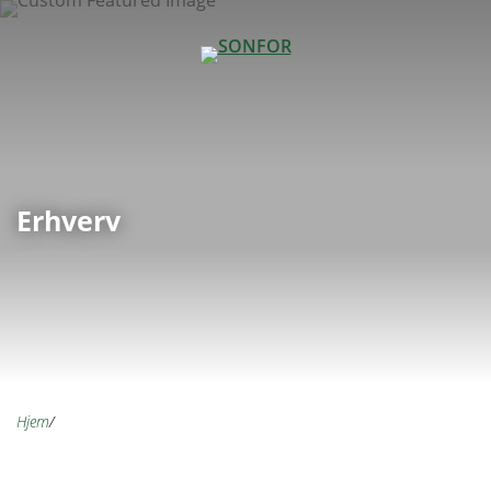
Erhverv
hjem
/