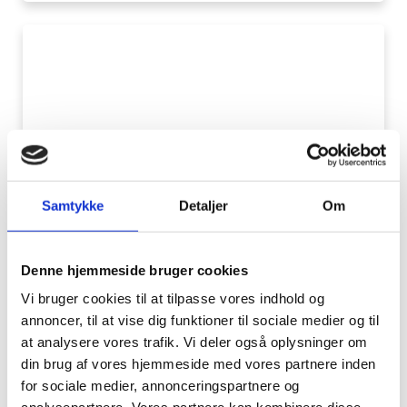
Udbud:
Halm
til
SONFOR
Varme
A/S
Samtykke
Detaljer
Om
7. maj 2025
ERHVERV
Udbud: Halm til SONFOR Varme A/S
Denne hjemmeside bruger cookies
SONFOR Varme A/S udbyder hermed aftaler
Vi bruger cookies til at tilpasse vores indhold og
om levering af 10.000 ton halm pr. år til
annoncer, til at vise dig funktioner til sociale medier og til
Fjernvarmeværket beliggende Lundenvej 7,
at analysere vores trafik. Vi deler også oplysninger om
6430 Nordborg.
din brug af vores hjemmeside med vores partnere inden
Læs nyhed
for sociale medier, annonceringspartnere og