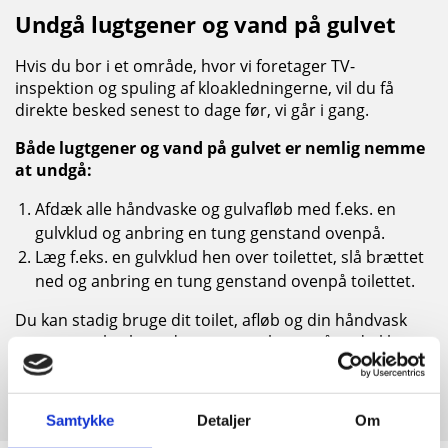
Undgå lugtgener og vand på gulvet
Hvis du bor i et område, hvor vi foretager TV-
inspektion og spuling af kloakledningerne, vil du få
direkte besked senest to dage før, vi går i gang.
Både lugtgener og vand på gulvet er nemlig nemme
at undgå:
Afdæk alle håndvaske og gulvafløb med f.eks. en
gulvklud og anbring en tung genstand ovenpå.
Læg f.eks. en gulvklud hen over toilettet, slå brættet
ned og anbring en tung genstand ovenpå toilettet.
Du kan stadig bruge dit toilet, afløb og din håndvask
som normalt – bare du er opmærksom på at dække
dem til igen, når de ikke længere er i brug.
Samtykke
Detaljer
Om