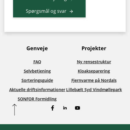
Spørgsmål og svar
Genveje
Projekter
FAQ
Ny rensestruktur
Selvbetjening
Kloakseparering
Sorteringsguide
Fjernvarme på Nordals
Aktuelle driftsinformationer
Lillebælt Syd Vindmøllepark
SONFOR Formidling
Facebook
LinkedIn
YouTube