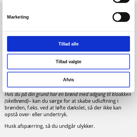
Marketing
Først er vi nødt til at højtryksspule
kloakledningen
For at vi kan gøre kloakledningerne klar til
Tillad alle
strømpeforingen, skal de højtrykspules først. Det kan
betyde, at du vil opleve lugtgener, og der kan komme
Tillad valgte
vand op gennem dit toilet, gulvafløb, håndvask eller
badekar.
Afvis
Sådan undgår du gener:
Hvis du på din grund har en brønd med adgang til kloakken
(skelbrønd)
– kan du sørge for at skabe udluftning i
brønden, f.eks. ved at løfte dækslet, så der ikke kan
opstå over- eller undertryk.
Husk afspærring, så du undgår ulykker.