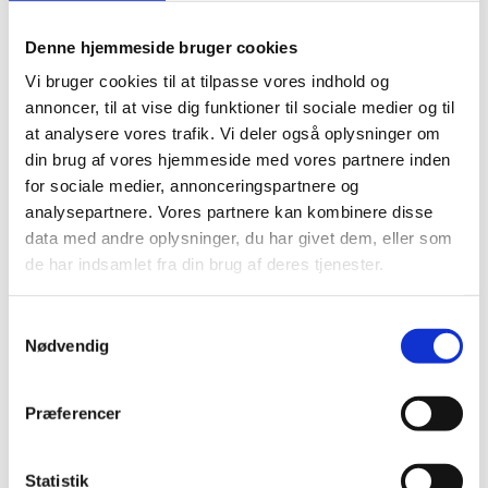
Hvis kloakrøret er ødelagt
Denne hjemmeside bruger cookies
Hvis det gamle rør er ødelagt, kan vi skabe en ny
Vi bruger cookies til at tilpasse vores indhold og
kloakledning inden i røret, ved at foretage en
annoncer, til at vise dig funktioner til sociale medier og til
strømpeforing. Det betyder, at vi undgår at grave
at analysere vores trafik. Vi deler også oplysninger om
gaden op.
din brug af vores hjemmeside med vores partnere inden
for sociale medier, annonceringspartnere og
Når vi foretager en strømpeforing, indfører vi en
‘strømpe’ af f.eks. polyester, filt eller glasfiber i de
analysepartnere. Vores partnere kan kombinere disse
eksisterende kloakledninger. Strømpen har en
data med andre oplysninger, du har givet dem, eller som
indvendig ‘ballon’, som bliver pustet op, når strømpen
de har indsamlet fra din brug af deres tjenester.
er på plads. På den måde bliver strømpen presset helt
ud mod den gamle kloakledning og formet, så den
Samtykkevalg
passer helt perfekt.
Nødvendig
Når strømpen er hærdet, kan vi trække ballonen og det
øvrige udstyr ud af kloakledningen. Nu er
Præferencer
kloakledningen (næsten) så god som ny – og kan uden
problemer fungere de næste 50-100 år.
Statistik