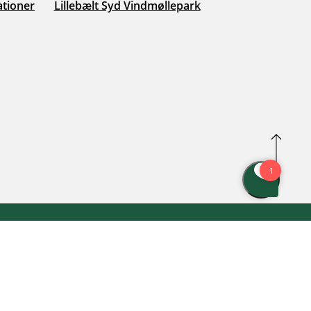
ationer
Lillebælt Syd Vindmøllepark
istleblowerordning