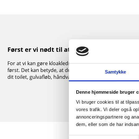
Først er vi nødt til at højtryksspule kloak
For at vi kan gøre kloakledningerne klar til strømpeforin
først. Det kan betyde, at du vil opleve lugtgener, og 
Samtykke
dit toilet, gulvafløb, håndvask eller badekar.
Denne hjemmeside bruger c
Vi bruger cookies til at tilpas
vores trafik. Vi deler også 
annonceringspartnere og anal
dem, eller som de har indsaml
Samtykkevalg