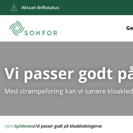
Aktuel driftstatus
Ge
Vi passer godt p
Med strømpeforing kan vi sanere kloakled
hjem
/
spildevand
/
Vi passer godt på kloakledningerne