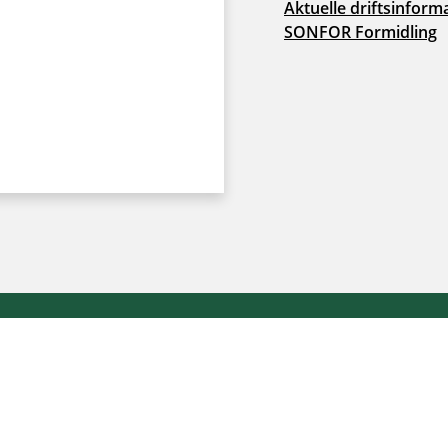
Aktuelle driftsinform
SONFOR Formidling
Cookie- og privatlivspolitik
|
Tilgængelighedserklæring
|
Wh