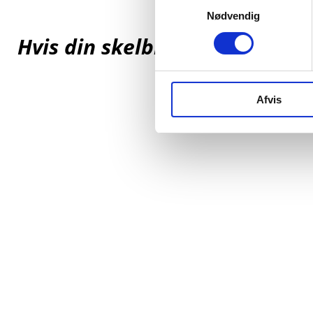
Nødvendig
Hvis din skelbrønd ikke er til
Afvis