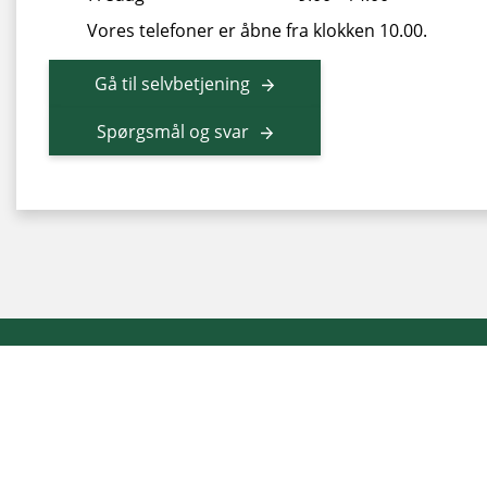
Vores telefoner er åbne fra klokken 10.00.
Gå til selvbetjening
Spørgsmål og svar
© SONFOR
| Ellegårdvej 8
| DK-6400 Sønderborg
|
CVR
|