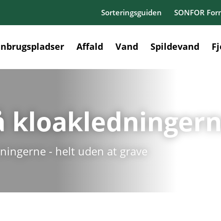
Sorteringsguiden
SONFOR Form
nbrugspladser
Affald
Vand
Spildevand
F
å kloakledninger
ningerne - helt uden at grave