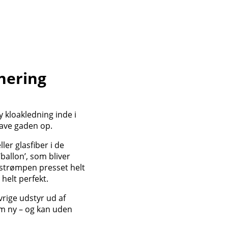
nering
y kloakledning inde i
rave gaden op.
ller glasfiber i de
ballon’, som bliver
 strømpen presset helt
helt perfekt.
rige udstyr ud af
om ny – og kan uden