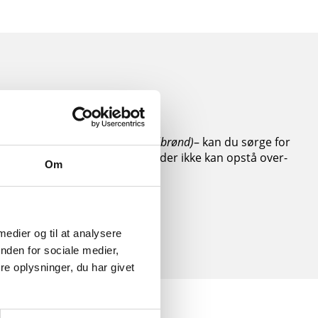
r:
nd med adgang til kloakken (skelbrønd)
– kan du sørge for
 f.eks. ved at løfte dækslet, så der ikke kan opstå over-
Om
r ulykker.
 medier og til at analysere
nden for sociale medier,
e oplysninger, du har givet