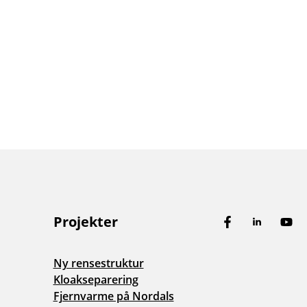
Projekter
Facebook
LinkedIn
You
Ny rensestruktur
Kloakseparering
Fjernvarme på Nordals