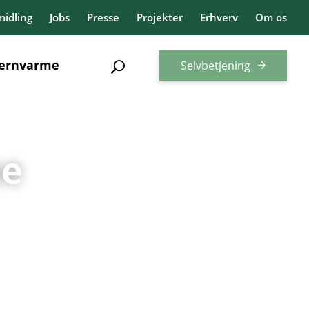
idling
Jobs
Presse
Projekter
Erhverv
Om os
jernvarme
Selvbetjening
ne