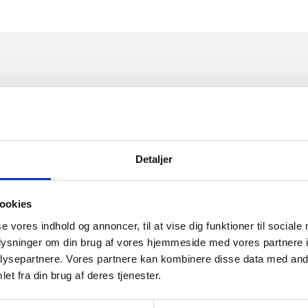
ledningen …
Sådan undgår du gene
Hvis du på din grund har en brø
gen, skal de højtrykspules
at skabe udluftning i brønden,
der kan komme vand op gennem
Detaljer
eller undertryk.
Husk afspærring, så du undgå
ookies
se vores indhold og annoncer, til at vise dig funktioner til sociale
oplysninger om din brug af vores hjemmeside med vores partnere i
ysepartnere. Vores partnere kan kombinere disse data med andr
et fra din brug af deres tjenester.