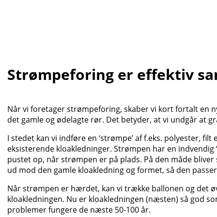
Strømpeforing er effektiv sa
Når vi foretager strømpeforing, skaber vi kort fortalt en n
det gamle og ødelagte rør. Det betyder, at vi undgår at g
I stedet kan vi indføre en ‘strømpe’ af f.eks. polyester, filt e
eksisterende kloakledninger. Strømpen har en indvendig ‘
pustet op, når strømpen er på plads. På den måde bliver
ud mod den gamle kloakledning og formet, så den passer 
Når strømpen er hærdet, kan vi trække ballonen og det øv
kloakledningen. Nu er kloakledningen (næsten) så god s
problemer fungere de næste 50-100 år.