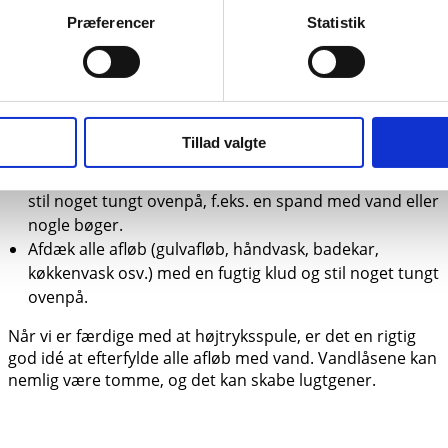
Præferencer
Statistik
gængelig –
skal du afdække dine
Sådan gør du:
Tillad valgte
Læg en gulvklud over toiletkummen, slå låget ned og
stil noget tungt ovenpå, f.eks. en spand med vand eller
nogle bøger.
Afdæk alle afløb (gulvafløb, håndvask, badekar,
køkkenvask osv.) med en fugtig klud og stil noget tungt
ovenpå.
Når vi er færdige med at højtryksspule, er det en rigtig
god idé at efterfylde alle afløb med vand. Vandlåsene kan
nemlig være tomme, og det kan skabe lugtgener.