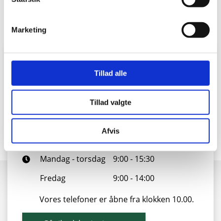
Marketing
Kontakt vores kundeservice
Tillad alle
Vi er klar til at hjælpe dig
Tillad valgte
88 43 53 00
Afvis
info@sonfor.dk
Mandag - torsdag
9:00 - 15:30
Fredag
9:00 - 14:00
Vores telefoner er åbne fra klokken 10.00.