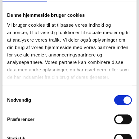
Denne hjemmeside bruger cookies
Tilbage
Vi bruger cookies til at tilpasse vores indhold og
Vaskemaskine
annoncer, til at vise dig funktioner til sociale medier og til
at analysere vores trafik. Vi deler også oplysninger om
din brug af vores hjemmeside med vores partnere inden
Hvor skal det hen?
for sociale medier, annonceringspartnere og
analysepartnere. Vores partnere kan kombinere disse
Hårde hvidevarer som vaske- og opvaskemaskiner
data med andre oplysninger, du har givet dem, eller som
kan du aflevere på genbrugspladsen i containeren til
de har indsamlet fra din brug af deres tjenester.
Hårde Hvidevarer.
Samtykkevalg
Nødvendig
Hvad sker der med affaldet?
Præferencer
Husholdningsapparaterne bliver skilt ad, og
materialerne bliver brugt igen i nye sammenhænge.
Statistik