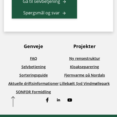
Gå til selvbetjening
Spørgsmål og svar
Genveje
Projekter
FAQ
Ny rensestruktur
Selvbetjening
Kloakseparering
Sorteringsguide
Fjernvarme på Nordals
Aktuelle driftsinformationer
Lillebælt Syd Vindmøllepark
SONFOR Formidling
Facebook
LinkedIn
YouTube