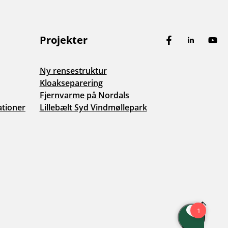
Projekter
Facebook
LinkedIn
You
Ny rensestruktur
Kloakseparering
Fjernvarme på Nordals
ationer
Lillebælt Syd Vindmøllepark