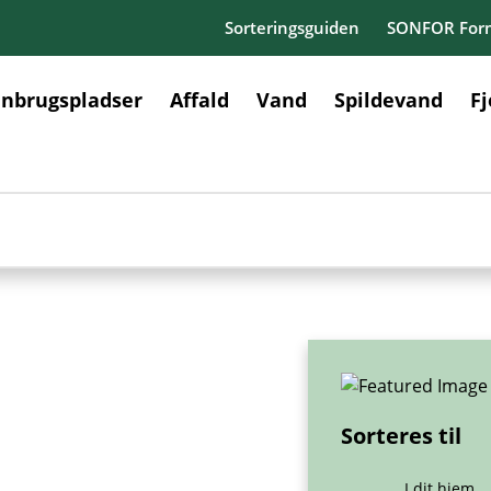
Sorteringsguiden
SONFOR Form
nbrugspladser
Affald
Vand
Spildevand
F
Sorteres til
I dit hjem