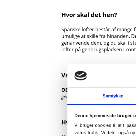
Hvor skal det hen?
Spanske lofter består af mange fo
umulige at skille fra hinanden. D
genanvende dem, og du skal i st
lofter på genbrugspladsen i cont
Vær opmærksom på
OBS:
Du kan ikke aflevere materia
Samtykke
genbrugspladsernes bemandede åb
Denne hjemmeside bruger c
Hvad sker der med affal
Vi bruger cookies til at tilpas
vores trafik. Vi deler også 