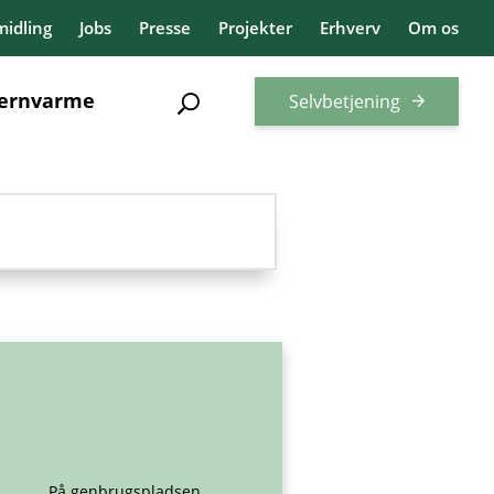
idling
Jobs
Presse
Projekter
Erhverv
Om os
jernvarme
Selvbetjening
På genbrugspladsen