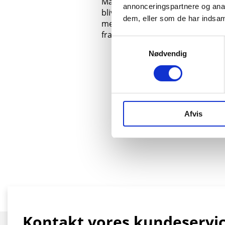
Materialer, der bliver afleveret i
annonceringspartnere og anal
bliver kørt til vores deponi i Sko
dem, eller som de har indsaml
med membran i bunden, så eventu
fra affaldet ikke siver ned i grun
Samtykkevalg
Nødvendig
Afvis
Kontakt vores kundeservi