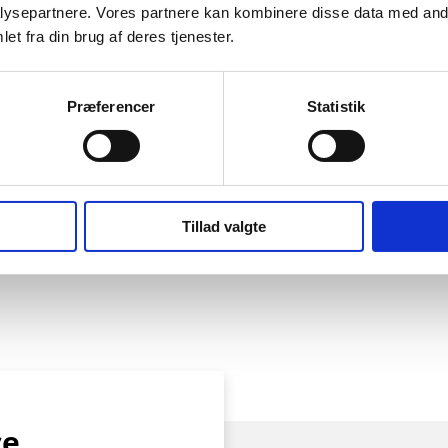
 containeren til deponi,
ysepartnere. Vores partnere kan kombinere disse data med andr
dsbøl. Deponiet er indrettet
et fra din brug af deres tjenester.
elle miljøfarlige stoffer
dvandet.
Præferencer
Statistik
Tillad valgte
ce