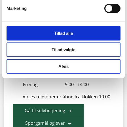
Marketing
Kontakt vores kundeservice
Vi er klar til at hjælpe dig
Tillad alle
Tillad valgte
88 43 53 00
info@sonfor.dk
Afvis
Mandag - torsdag
9:00 - 15:30
Fredag
9:00 - 14:00
Vores telefoner er åbne fra klokken 10.00.
Gå til selvbetjening
Spørgsmål og svar