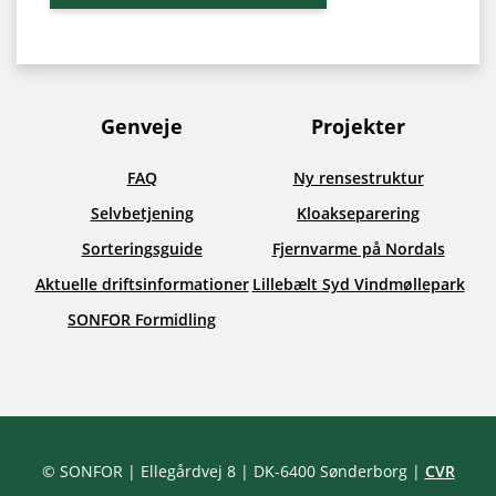
Genveje
Projekter
FAQ
Ny rensestruktur
Selvbetjening
Kloakseparering
Sorteringsguide
Fjernvarme på Nordals
Aktuelle driftsinformationer
Lillebælt Syd Vindmøllepark
SONFOR Formidling
Facebook
LinkedIn
YouTube
© SONFOR
| Ellegårdvej 8
| DK-6400 Sønderborg
|
CVR