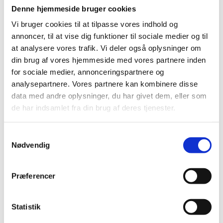
Hvis du ikke skiller materialerne fra hinanden, skal
Denne hjemmeside bruger cookies
du aflevere hele smørbakken til Restaffald.
Vi bruger cookies til at tilpasse vores indhold og
annoncer, til at vise dig funktioner til sociale medier og til
at analysere vores trafik. Vi deler også oplysninger om
Hvad sker der med affaldet?
din brug af vores hjemmeside med vores partnere inden
for sociale medier, annonceringspartnere og
Papir og pap bliver genbrugt som råmateriale i
analysepartnere. Vores partnere kan kombinere disse
fremstillingen af nyt papir og pap.
data med andre oplysninger, du har givet dem, eller som
de har indsamlet fra din brug af deres tjenester.
Indholdet fra Plastcontaineren bliver sorteret,
smeltet om og genanvendt i nye produkter.
Samtykkevalg
Indholdet af din restaffaldsbeholder bliver afleveret
Nødvendig
på forbrændingsanlægget. Energien fra
forbrændingen bliver anvendt til produktion af el og
varme.
Præferencer
Statistik