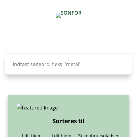
Sorteres til
I dit hjem
I dit hjem
På genbrugspladsen