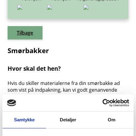
Tilbage
Smørbakker
Hvor skal det hen?
Hvis du skiller materialerne fra din smørbakke ad
som vist på indpakning, kan vi godt genanvende
materialerne.
Pappen kan du aflevere i genbrugsbeholderen til
Papir & Pap.
Samtykke
Detaljer
Om
Selve plastikbakken kan du aflevere i
genbrugsbeholderen som Plast.