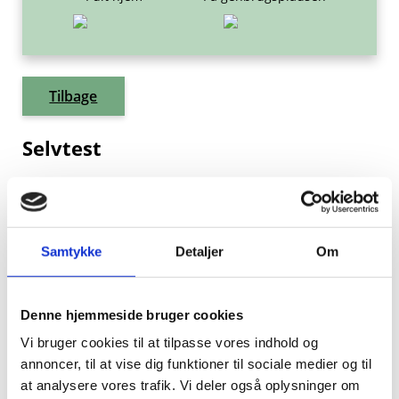
Tilbage
Selvtest
Hvor skal det hen?
Covid-19 hjemmetest-udstyr skal i Restaffald
Samtykke
Detaljer
Om
derhjemme. (Ofte medfølger der en lille pose, du kan
samle dem i).
Denne hjemmeside bruger cookies
Indlægsseddel og papemballage kan du aflevere i
beholderen til ‘Papir og pap’ derhjemme.
Vi bruger cookies til at tilpasse vores indhold og
annoncer, til at vise dig funktioner til sociale medier og til
at analysere vores trafik. Vi deler også oplysninger om