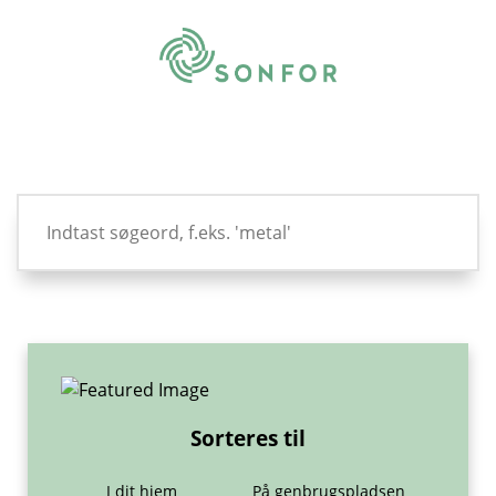
Sorteres til
I dit hjem
På genbrugspladsen