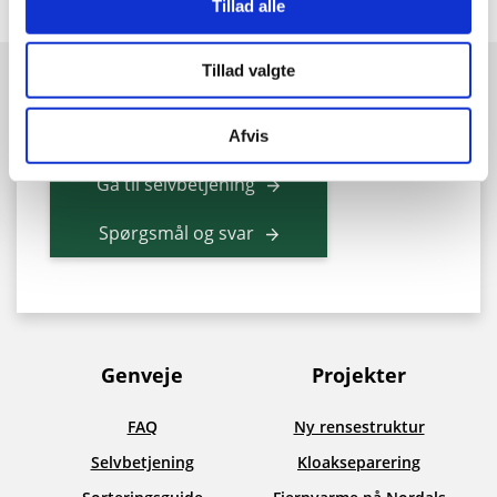
Tillad alle
Mandag - torsdag
9:00 - 15:30
Tillad valgte
Fredag
9:00 - 14:00
Vores telefoner er åbne fra klokken 10.00.
Afvis
Gå til selvbetjening
Spørgsmål og svar
Genveje
Projekter
FAQ
Ny rensestruktur
Selvbetjening
Kloakseparering