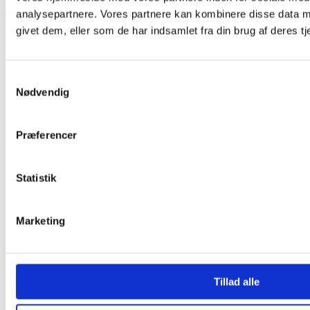
88 43 53 00
analysepartnere. Vores partnere kan kombinere disse data m
givet dem, eller som de har indsamlet fra din brug af deres tj
info@sonfor.dk
Mandag - torsdag
9:00 - 15:30
Fredag
9:00 - 14:00
Samtykkevalg
Nødvendig
Vores telefoner er åbne fra klokken 10.00.
Gå til selvbetjening
Spørgsmål og svar
Præferencer
Genveje
Statistik
FAQ
Selvbetjening
Sorteringsguide
Aktuelle driftsinformationer
Marketing
SONFOR Formidling
Projekter
Tillad alle
Ny rensestruktur
Kloakseparering