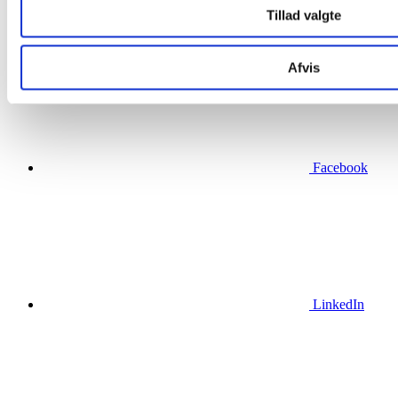
Fjernvarme på Nordals
Tillad valgte
Lillebælt Syd Vindmøllepark
Afvis
Facebook
LinkedIn