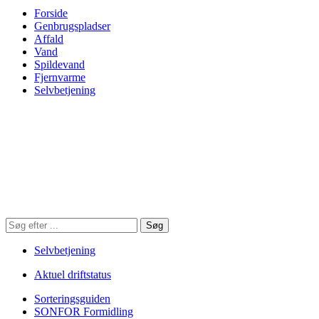
Forside
Genbrugspladser
Affald
Vand
Spildevand
Fjernvarme
Selvbetjening
Søg
Søg
på
hjemmesiden
Selvbetjening
Aktuel driftstatus
Sorteringsguiden
SONFOR Formidling