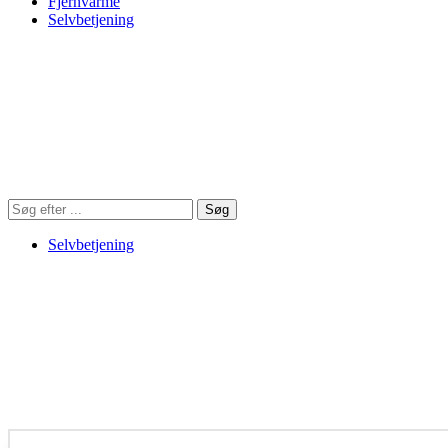
Fjernvarme
Selvbetjening
Søg
Søg
på
hjemmesiden
Selvbetjening