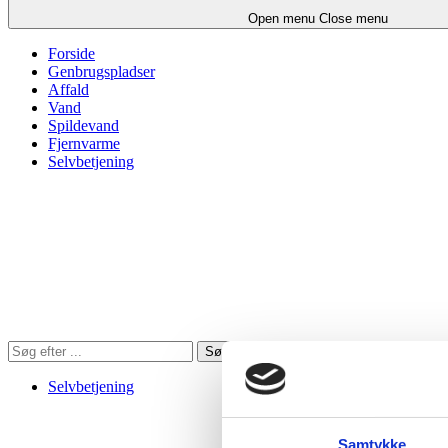
Open menu
Close menu
Forside
Genbrugspladser
Affald
Vand
Spildevand
Fjernvarme
Selvbetjening
Søg
Søg
på
hjemmesiden
Selvbetjening
Samtykke