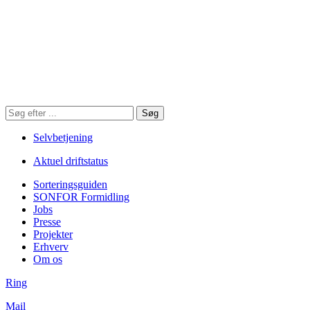
Søg
Søg
på
hjemmesiden
Selvbetjening
Aktuel driftstatus
Sorteringsguiden
SONFOR Formidling
Jobs
Presse
Projekter
Erhverv
Om os
Ring
Mail