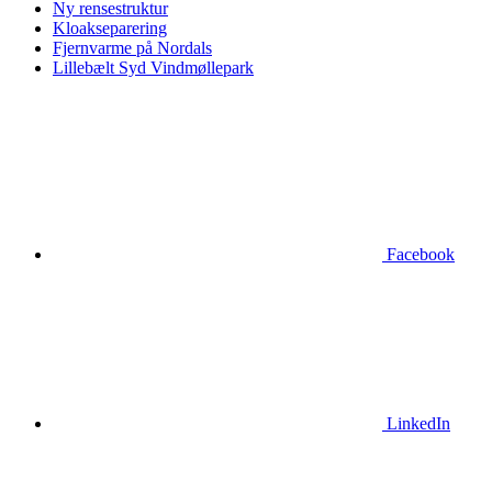
Ny rensestruktur
Kloakseparering
Fjernvarme på Nordals
Lillebælt Syd Vindmøllepark
Facebook
LinkedIn