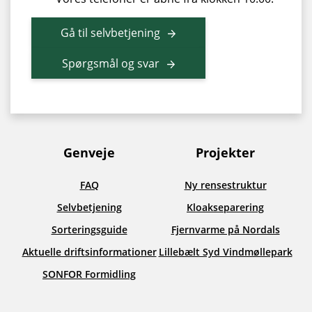
Gå til selvbetjening
Spørgsmål og svar
Genveje
Projekter
FAQ
Ny rensestruktur
Selvbetjening
Kloakseparering
Sorteringsguide
Fjernvarme på Nordals
Aktuelle driftsinformationer
Lillebælt Syd Vindmøllepark
SONFOR Formidling
Facebook
LinkedIn
YouTube