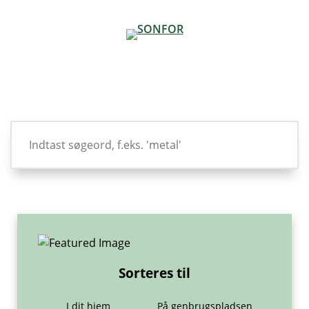
Sorteres til
I dit hjem
På genbrugspladsen