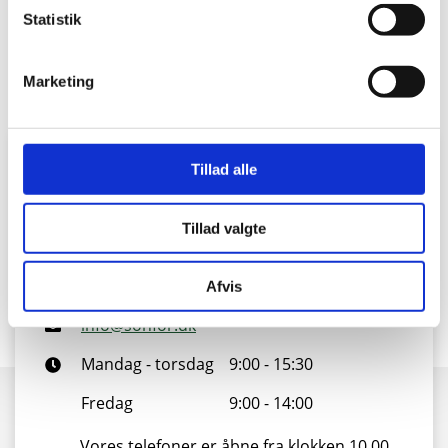
varme.
Statistik
Marketing
Tillad alle
Kontakt vores kundeservice
Vi er klar til at hjælpe dig
Tillad valgte
88 43 53 00
Afvis
info@sonfor.dk
Mandag - torsdag
9:00 - 15:30
Fredag
9:00 - 14:00
Vores telefoner er åbne fra klokken 10.00.