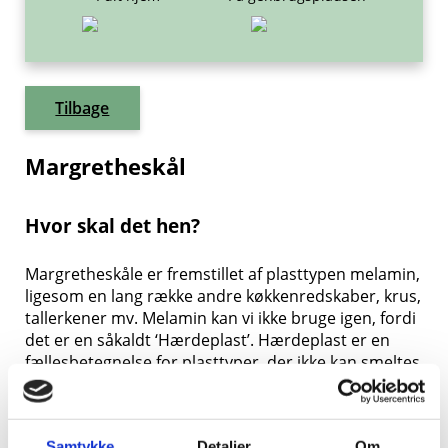
Tilbage
Margretheskål
Hvor skal det hen?
Margretheskåle er fremstillet af plasttypen melamin,
ligesom en lang række andre køkkenredskaber, krus,
tallerkener mv. Melamin kan vi ikke bruge igen, fordi
det er en såkaldt ‘Hærdeplast’. Hærdeplast er en
fællesbetegnelse for plasttyper, der ikke kan smeltes
om, når det først en gang er formgivet og hærdet –
på samme måde som et kogt æg ikke kan blive
flydende igen.
Samtykke
Detaljer
Om