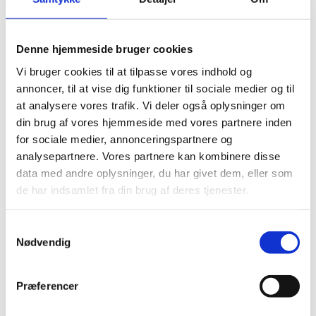
Derfor kan du smide plastgenstande, fremstillet af
melamin, i din beholder til restaffald – eller aflevere
dem på genbrugspladsen i containeren til Rest efter
Denne hjemmeside bruger cookies
sortering.
Vi bruger cookies til at tilpasse vores indhold og
annoncer, til at vise dig funktioner til sociale medier og til
at analysere vores trafik. Vi deler også oplysninger om
Vær opmærksom på
din brug af vores hjemmeside med vores partnere inden
for sociale medier, annonceringspartnere og
Er dine materialer egnet til genbrug, kan du aflevere
analysepartnere. Vores partnere kan kombinere disse
dem i en af vores genbrugsbutikker, så andre kan få
data med andre oplysninger, du har givet dem, eller som
glæde af dem.
de har indsamlet fra din brug af deres tjenester.
Samtykkevalg
Hvad sker der med affaldet?
Nødvendig
Indholdet af din restaffaldsbeholder bliver afleveret
Præferencer
på forbrændingsanlægget. Energien fra
forbrændingen bliver anvendt til produktion af el og