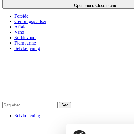
Open menu
Close menu
Forside
Genbrugspladser
Affald
Vand
Spildevand
Fjernvarme
Selvbetjening
Søg
Søg
på
hjemmesiden
Selvbetjening