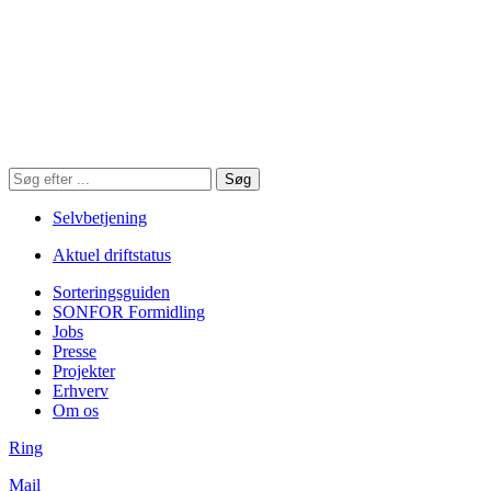
Søg
Søg
på
hjemmesiden
Selvbetjening
Aktuel driftstatus
Sorteringsguiden
SONFOR Formidling
Jobs
Presse
Projekter
Erhverv
Om os
Ring
Mail