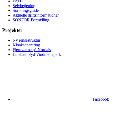
FAQ
Selvbetjening
Sorteringsguide
Aktuelle driftsinformationer
SONFOR Formidling
Projekter
Ny rensestruktur
Kloakseparering
Fjernvarme på Nordals
Lillebælt Syd Vindmøllepark
Facebook