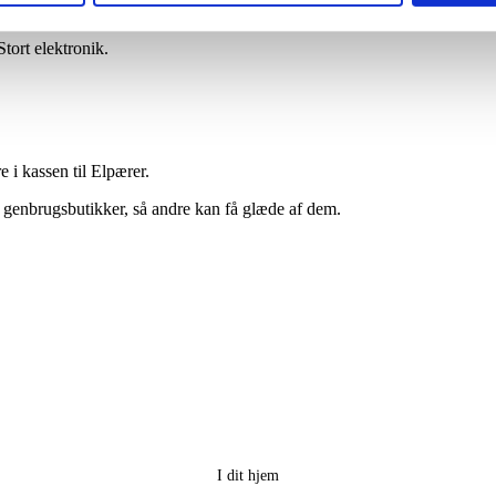
genbrugspladsen i buret til Småt elektronik, og hvis du plads i din Mi
Stort elektronik.
 i kassen til Elpærer.
s genbrugsbutikker, så andre kan få glæde af dem.
I dit hjem