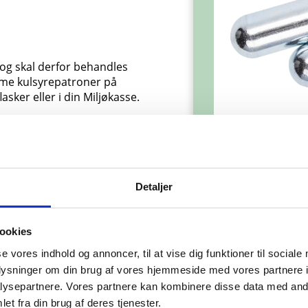
 og skal derfor behandles
me kulsyrepatroner på
asker eller i din Miljøkasse.
det?
Detaljer
ret, og metallet fra
Sorteres til
en.
ookies
I dit hjem
se vores indhold og annoncer, til at vise dig funktioner til sociale
oplysninger om din brug af vores hjemmeside med vores partnere i
ysepartnere. Vores partnere kan kombinere disse data med andr
et fra din brug af deres tjenester.