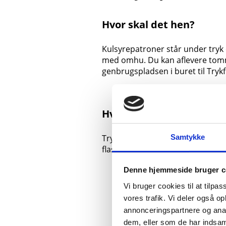
Hvor skal det hen?
Kulsyrepatroner står under tryk
med omhu. Du kan aflevere tom
genbrugspladsen i buret til Trykfl
Hvad sker der med affal
Samtykke
Trykflasker bliver omhyggeligt sik
flaskerne kan herefter bruges ig
Denne hjemmeside bruger c
Vi bruger cookies til at tilpas
vores trafik. Vi deler også 
annonceringspartnere og anal
dem, eller som de har indsaml