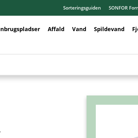
Sorteringsguiden
SONFOR Form
nbrugspladser
Affald
Vand
Spildevand
F
r