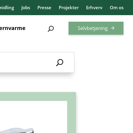
idling
Jobs
Presse
Projekter
Erhverv
Om os
jernvarme
Selvbetjening