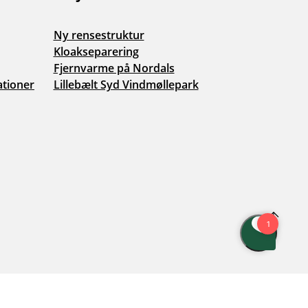
Facebook
LinkedIn
You
Ny rensestruktur
Kloakseparering
Fjernvarme på Nordals
ationer
Lillebælt Syd Vindmøllepark