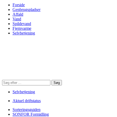
Forside
Genbrugspladser
Affald
Vand
Spildevand
Fjernvarme
Selvbetjening
Søg
Søg
på
hjemmesiden
Selvbetjening
Aktuel driftstatus
Sorteringsguiden
SONFOR Formidling