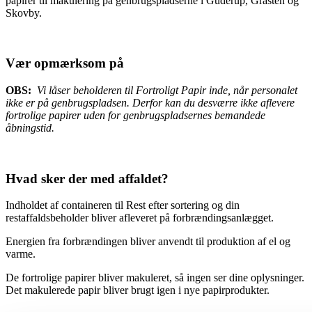
papirer til makulering på genbrugspladserne i Guderup, Gråsten og
Skovby.
Vær opmærksom på
OBS:
Vi låser beholderen til Fortroligt Papir inde, når personalet
ikke er på genbrugspladsen. Derfor kan du desværre ikke aflevere
fortrolige papirer uden for genbrugspladsernes bemandede
åbningstid.
Hvad sker der med affaldet?
Indholdet af containeren til Rest efter sortering og din
restaffaldsbeholder bliver afleveret på forbrændingsanlægget.
Energien fra forbrændingen bliver anvendt til produktion af el og
varme.
De fortrolige papirer bliver makuleret, så ingen ser dine oplysninger.
Det makulerede papir bliver brugt igen i nye papirprodukter.