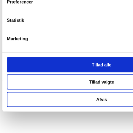
Fredag
9:00 - 14:00
Præferencer
Vores telefoner er åbne fra klokken 10.00.
Statistik
Gå til selvbetjening
Spørgsmål og svar
Genveje
Marketing
FAQ
Selvbetjening
Sorteringsguide
Aktuelle driftsinformationer
Tillad alle
SONFOR Formidling
Projekter
Tillad valgte
Ny rensestruktur
Kloakseparering
Afvis
Fjernvarme på Nordals
Lillebælt Syd Vindmøllepark