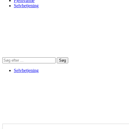
Fjernvarme
Selvbetjening
Søg
Søg
på
hjemmesiden
Selvbetjening