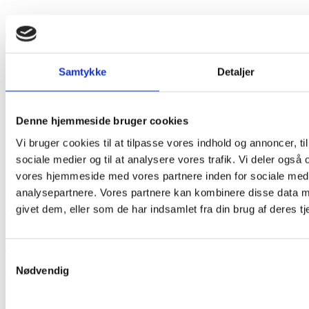
Sorteres til
Samtykke
Detaljer
I dit hjem
Denne hjemmeside bruger cookies
På genbrugspladsen
Vi bruger cookies til at tilpasse vores indhold og annoncer, til 
sociale medier og til at analysere vores trafik. Vi deler også
vores hjemmeside med vores partnere inden for sociale med
Kontakt vores kundeservice
analysepartnere. Vores partnere kan kombinere disse data m
givet dem, eller som de har indsamlet fra din brug af deres tj
Vi er klar til at hjælpe dig
88 43 53 00
Samtykkevalg
info@sonfor.dk
Nødvendig
Mandag - torsdag
9:00 - 15:30