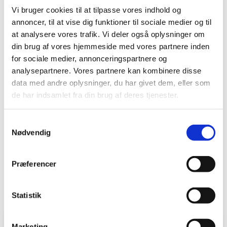
Vi bruger cookies til at tilpasse vores indhold og
annoncer, til at vise dig funktioner til sociale medier og til
at analysere vores trafik. Vi deler også oplysninger om
Hvad sker der med affaldet?
din brug af vores hjemmeside med vores partnere inden
for sociale medier, annonceringspartnere og
Dit madaffald bliver kørt til et biogasanlæg, hvor det
analysepartnere. Vores partnere kan kombinere disse
bliver mast til pulp og omdannet til biogas.
data med andre oplysninger, du har givet dem, eller som
Restproduktet bliver anvendt som gødning på
markerne.
de har indsamlet fra din brug af deres tjenester.
Indholdet af din restaffaldsbeholder bliver afleveret
Samtykkevalg
på forbrændingsanlægget. Energien fra
Nødvendig
forbrændingen bliver anvendt til produktion af el og
varme.
Præferencer
Statistik
Marketing