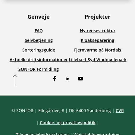
Genveje
Projekter
FAQ
Ny rensestruktur
Selvbetjening
Kloakseparering
Sorteringsguide
Fjernvarme på Nordals
Aktuelle driftsinformationer
Lillebælt Syd Vindmøllepark
SONFOR Formidling
Facebook
LinkedIn
YouTube
© SONFOR
| Ellegårdvej 8
| DK-6400 Sønderborg
|
CVR
|
Cookie- og privatlivspolitik
|
Tilgængelighedserklæring
|
Whistleblowerordning