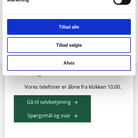
Kontakt vores kundeservice
Vi er klar til at hjælpe dig
Tillad alle
88 43 53 00
Tillad valgte
info@sonfor.dk
Mandag - torsdag
9:00 - 15:30
Afvis
Fredag
9:00 - 14:00
Vores telefoner er åbne fra klokken 10.00.
Gå til selvbetjening
Spørgsmål og svar