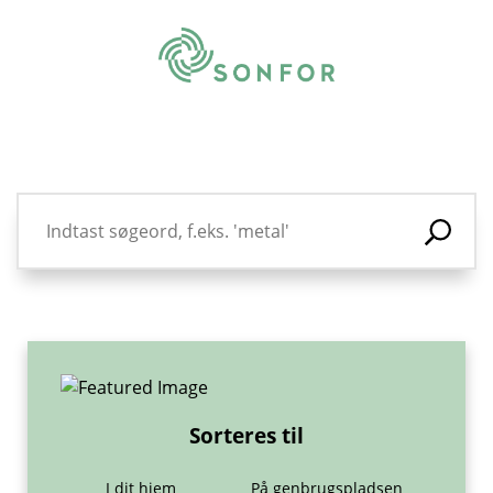
Sorteres til
I dit hjem
På genbrugspladsen