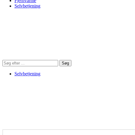
Fjernvarme
Selvbetjening
Søg
Søg
på
hjemmesiden
Selvbetjening