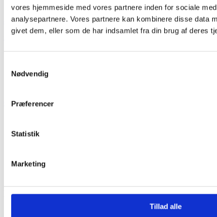
Vi er klar til at hjælpe dig
vores hjemmeside med vores partnere inden for sociale med
analysepartnere. Vores partnere kan kombinere disse data m
88 43 53 00
givet dem, eller som de har indsamlet fra din brug af deres tj
info@sonfor.dk
Mandag - torsdag
9:00 - 15:30
Samtykkevalg
Fredag
9:00 - 14:00
Nødvendig
Vores telefoner er åbne fra klokken 10.00.
Gå til selvbetjening
Spørgsmål og svar
Præferencer
Genveje
Statistik
FAQ
Selvbetjening
Sorteringsguide
Marketing
Aktuelle driftsinformationer
SONFOR Formidling
Projekter
Tillad alle
Ny rensestruktur