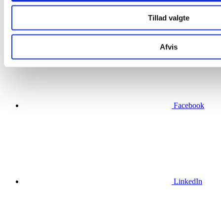
Kloakseparering
Fjernvarme på Nordals
Tillad valgte
Lillebælt Syd Vindmøllepark
Afvis
Facebook
LinkedIn