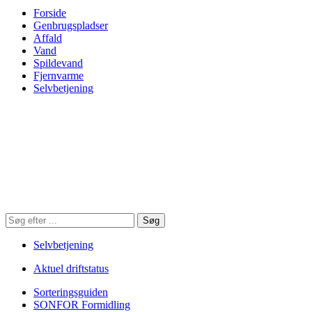
Forside
Genbrugspladser
Affald
Vand
Spildevand
Fjernvarme
Selvbetjening
Søg
Søg
på
hjemmesiden
Selvbetjening
Aktuel driftstatus
Sorteringsguiden
SONFOR Formidling