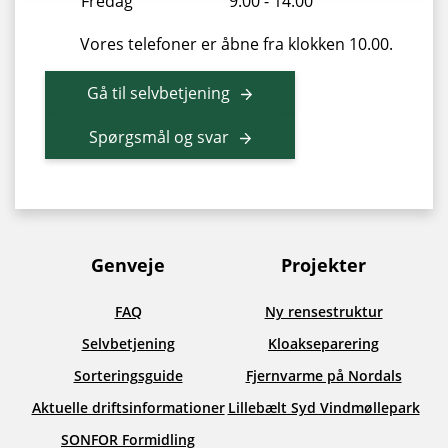
Fredag
9:00 - 14:00
Vores telefoner er åbne fra klokken 10.00.
Gå til selvbetjening
Spørgsmål og svar
Genveje
Projekter
FAQ
Ny rensestruktur
Selvbetjening
Kloakseparering
Sorteringsguide
Fjernvarme på Nordals
Aktuelle driftsinformationer
Lillebælt Syd Vindmøllepark
SONFOR Formidling