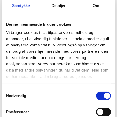
Samtykke
Detaljer
Om
Tilbage
Denne hjemmeside bruger cookies
Gennemslagspapir
Vi bruger cookies til at tilpasse vores indhold og
annoncer, til at vise dig funktioner til sociale medier og til
Hvor skal det hen?
at analysere vores trafik. Vi deler også oplysninger om
din brug af vores hjemmeside med vores partnere inden
Selvom det er en slags papir, kan gennemslagspapir
for sociale medier, annonceringspartnere og
ikke bruges igen. Derfor skal du komme
analysepartnere. Vores partnere kan kombinere disse
gennemslagspapiret i din beholder til Restaffald
data med andre oplysninger, du har givet dem, eller som
eller aflevere det på genbrugspladsen i containeren
de har indsamlet fra din brug af deres tjenester.
til Rest efter sortering.
Samtykkevalg
Nødvendig
Hvad sker der med affaldet?
Præferencer
Indholdet af din restaffaldsbeholder bliver afleveret