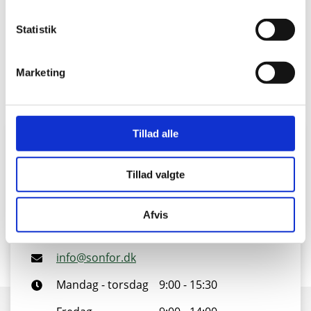
på forbrændingsanlægget. Energien fra
forbrændingen bliver anvendt til produktion af el og
Statistik
varme.
Marketing
Tillad alle
Kontakt vores kundeservice
Tillad valgte
Vi er klar til at hjælpe dig
Afvis
88 43 53 00
info@sonfor.dk
Mandag - torsdag
9:00 - 15:30