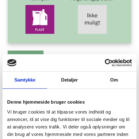
Tilbage
Engangshandsker, plastik
Samtykke
Detaljer
Om
Hvor skal det hen?
Denne hjemmeside bruger cookies
Engangshandsker af plastik må du gerne aflevere i
Vi bruger cookies til at tilpasse vores indhold og
din genbrugsbeholder til Plast.
annoncer, til at vise dig funktioner til sociale medier og til
at analysere vores trafik. Vi deler også oplysninger om
din brug af vores hjemmeside med vores partnere inden