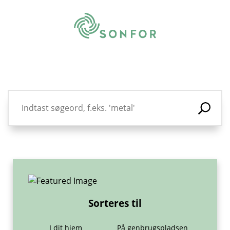
Sorteres til
I dit hjem
På genbrugspladsen