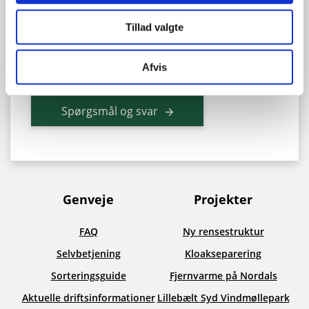
Fredag
9:00 - 14:00
Tillad valgte
Vores telefoner er åbne fra klokken 10.00.
Afvis
Gå til selvbetjening
Spørgsmål og svar
Genveje
Projekter
FAQ
Ny rensestruktur
Selvbetjening
Kloakseparering
Sorteringsguide
Fjernvarme på Nordals
Aktuelle driftsinformationer
Lillebælt Syd Vindmøllepark