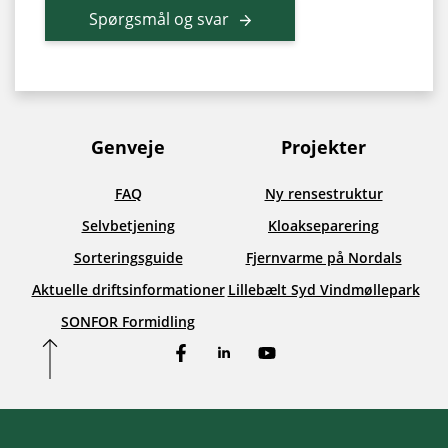
Spørgsmål og svar
Genveje
Projekter
FAQ
Ny rensestruktur
Selvbetjening
Kloakseparering
Sorteringsguide
Fjernvarme på Nordals
Aktuelle driftsinformationer
Lillebælt Syd Vindmøllepark
SONFOR Formidling
Facebook
LinkedIn
YouTube