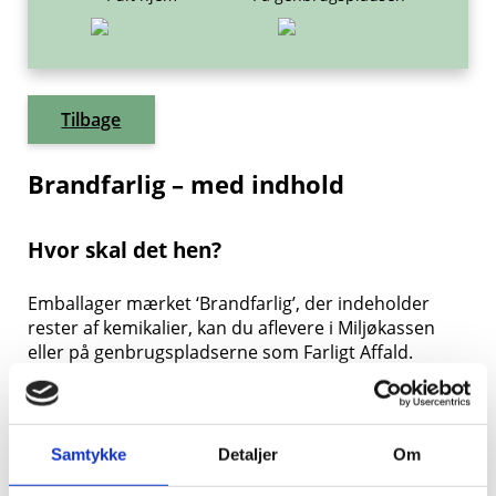
Tilbage
Brandfarlig – med indhold
Hvor skal det hen?
Emballager mærket ‘Brandfarlig’, der indeholder
rester af kemikalier, kan du aflevere i Miljøkassen
eller på genbrugspladserne som Farligt Affald.
HUSK at du altid skal aflevere brandfarlige væsker,
så personalet tydeligt kan se, hvad det er. Hvis du
f.eks. har terpentinrester i et glas, kan du sætte en
Samtykke
Detaljer
Om
mærkat på glasset og skrive ‘terpentin’ på. På den
måde kan vi sikre, at kemikalierne bliver behandlet