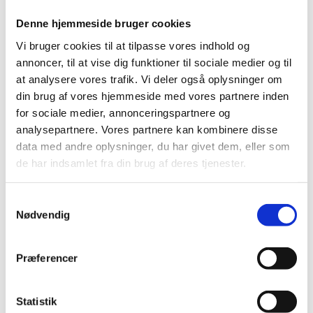
korrekt.
Denne hjemmeside bruger cookies
Vi bruger cookies til at tilpasse vores indhold og
annoncer, til at vise dig funktioner til sociale medier og til
at analysere vores trafik. Vi deler også oplysninger om
Vær opmærksom på
din brug af vores hjemmeside med vores partnere inden
for sociale medier, annonceringspartnere og
OBS:
Du kan ikke aflevere Farligt Affald på
analysepartnere. Vores partnere kan kombinere disse
genbrugspladsen uden for den bemandede åbningstid
data med andre oplysninger, du har givet dem, eller som
de har indsamlet fra din brug af deres tjenester.
Hvad sker der med affaldet?
Samtykkevalg
Nødvendig
Farligt affald bliver håndteret og bortskaffet
forsvarligt af specialuddannet personale på et
Præferencer
særligt anlæg.
Statistik