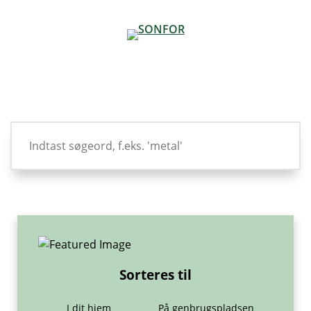
Sorteres til
I dit hjem
På genbrugspladsen