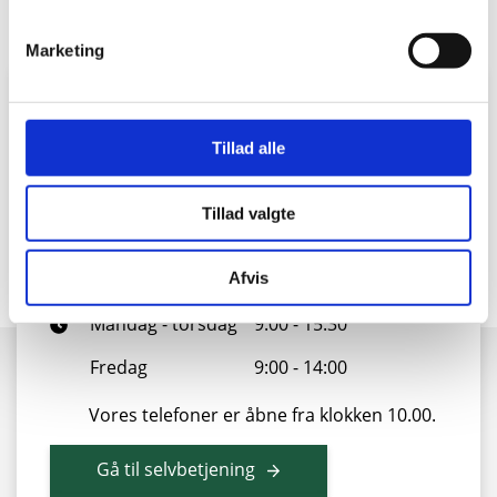
Marketing
Kontakt vores kundeservice
Tillad alle
Vi er klar til at hjælpe dig
Tillad valgte
88 43 53 00
info@sonfor.dk
Afvis
Mandag - torsdag
9:00 - 15:30
Fredag
9:00 - 14:00
Vores telefoner er åbne fra klokken 10.00.
Gå til selvbetjening