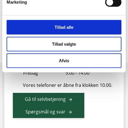
Marketing
Kontakt vores kundeservice
Vi er klar til at hjælpe dig
Tillad alle
88 43 53 00
Tillad valgte
info@sonfor.dk
Afvis
Mandag - torsdag
9:00 - 15:30
Fredag
9:00 - 14:00
Vores telefoner er åbne fra klokken 10.00.
Gå til selvbetjening
Spørgsmål og svar