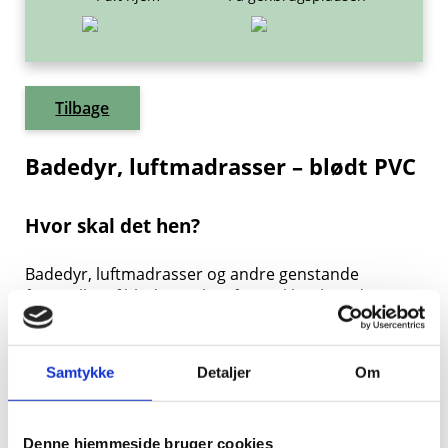
Tilbage
Badedyr, luftmadrasser – blødt PVC
Hvor skal det hen?
Badedyr, luftmadrasser og andre genstande
fremstillet af blødt PVC kan frigive klor, hvis det
bliver brændt af. Derfor er det meget vigtigt, at du
ikke
smider blødt PVC i din beholder til Restaffald,
men i stedet afleverer det på genbrugspladsen i
Samtykke
Detaljer
Om
containeren til Deponi.
Denne hjemmeside bruger cookies