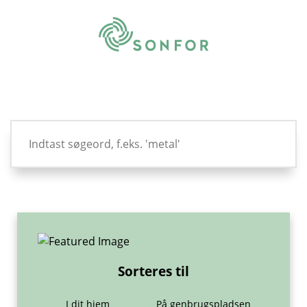
Sorteres til
I dit hjem
På genbrugspladsen