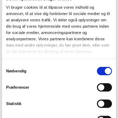
Vær opmærksom på
Vi bruger cookies til at tilpasse vores indhold og
annoncer, til at vise dig funktioner til sociale medier og til
OBS:
Du kan ikke aflevere materialer til Deponi uden for
at analysere vores trafik. Vi deler også oplysninger om
genbrugspladsernes bemandede åbningstid.
din brug af vores hjemmeside med vores partnere inden
for sociale medier, annonceringspartnere og
analysepartnere. Vores partnere kan kombinere disse
Hvad sker der med affaldet?
data med andre oplysninger, du har givet dem, eller som
de har indsamlet fra din brug af deres tjenester.
Materialer, der bliver afleveret i containeren til
deponi, bliver kørt til vores deponi i Skodsbøl.
Samtykkevalg
Deponiet er indrettet med membran i bunden, så
Nødvendig
eventuelle miljøfarlige stoffer fra affaldet ikke siver
ned i grundvandet.
Præferencer
Statistik