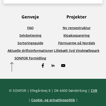
Genveje
Projekter
FAQ
Ny rensestruktur
Selvbetjening
Kloakseparering
Sorteringsguide
Fjernvarme på Nordals
Aktuelle driftsinformationer
Lillebælt Syd Vindmøllepark
SONFOR Formidling
Facebook
LinkedIn
YouTube
© SONFOR
| Ellegårdvej 8
| DK-6400 Sønderborg
|
CVR
|
Cookie- og privatlivspolitik
|