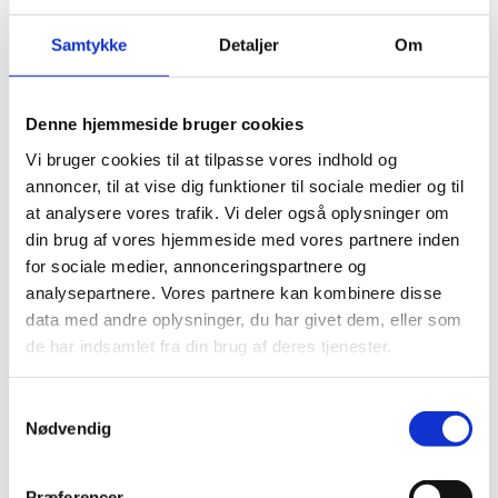
Samtykke
Detaljer
Om
Denne hjemmeside bruger cookies
Vi bruger cookies til at tilpasse vores indhold og
annoncer, til at vise dig funktioner til sociale medier og til
at analysere vores trafik. Vi deler også oplysninger om
din brug af vores hjemmeside med vores partnere inden
for sociale medier, annonceringspartnere og
analysepartnere. Vores partnere kan kombinere disse
data med andre oplysninger, du har givet dem, eller som
de har indsamlet fra din brug af deres tjenester.
Open menu
Close menu
Forside
Samtykkevalg
Genbrugspladser
Nødvendig
Affald
Vand
Spildevand
Præferencer