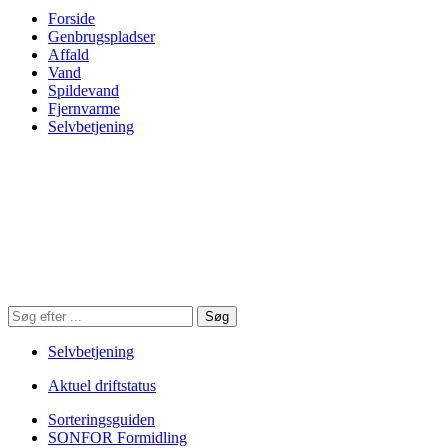
Forside
Genbrugspladser
Affald
Vand
Spildevand
Fjernvarme
Selvbetjening
Søg
Søg
på
hjemmesiden
Selvbetjening
Aktuel driftstatus
Sorteringsguiden
SONFOR Formidling