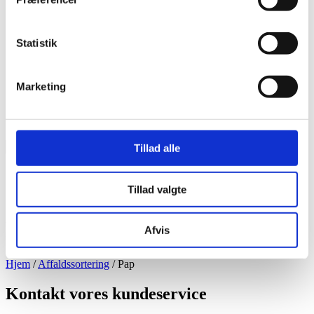
Fjernvarme
Selvbetjening
Statistik
Marketing
Søg
Søg
Tillad alle
på
hjemmesiden
Selvbetjening
Tillad valgte
Pap
Afvis
Hjem
/
Affaldssortering
/
Pap
Kontakt vores kundeservice