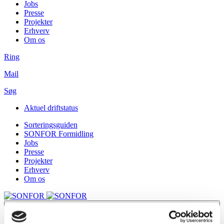
Jobs
Presse
Projekter
Erhverv
Om os
Ring
Mail
Søg
Aktuel driftstatus
Sorteringsguiden
SONFOR Formidling
Jobs
Presse
Projekter
Erhverv
Om os
Menu