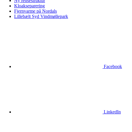
Ny rensestruktur
Kloakseparering
Fjernvarme på Nordals
Lillebælt Syd Vindmøllepark
Facebook
LinkedIn