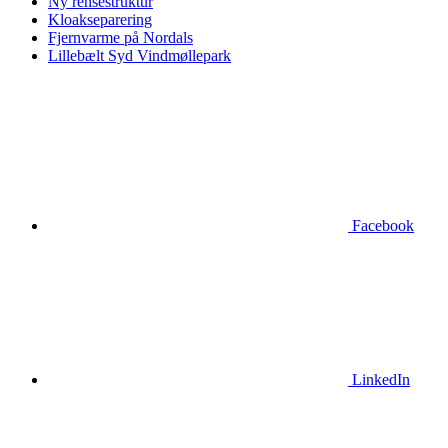
Ny rensestruktur
Kloakseparering
Fjernvarme på Nordals
Lillebælt Syd Vindmøllepark
Facebook
LinkedIn