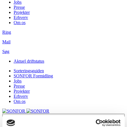
Jobs
Presse
Projekter
Erhverv
Om os
Ring
Mail
Søg
Aktuel driftstatus
Sorteringsguiden
SONFOR Formidling
Jobs
Presse
Projekter
Erhverv
Om os
Menu