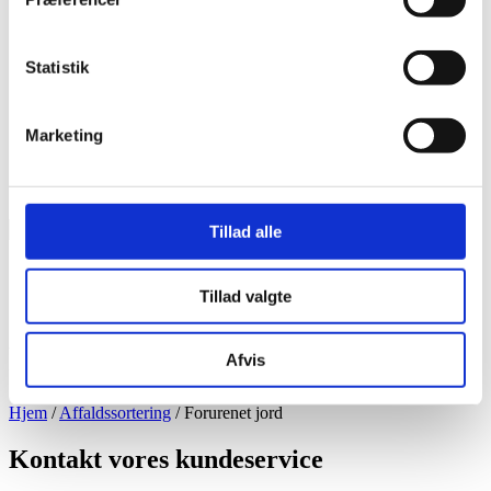
Fjernvarme
Selvbetjening
Statistik
Marketing
Søg
Søg
Tillad alle
på
hjemmesiden
Selvbetjening
Tillad valgte
Forurenet jord
Afvis
Hjem
/
Affaldssortering
/
Forurenet jord
Kontakt vores kundeservice