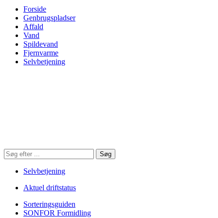
Forside
Genbrugspladser
Affald
Vand
Spildevand
Fjernvarme
Selvbetjening
Søg
Søg
på
hjemmesiden
Selvbetjening
Aktuel driftstatus
Sorteringsguiden
SONFOR Formidling