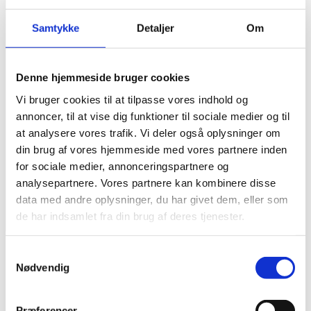
Samtykke
Detaljer
Om
Denne hjemmeside bruger cookies
Vi bruger cookies til at tilpasse vores indhold og
annoncer, til at vise dig funktioner til sociale medier og til
at analysere vores trafik. Vi deler også oplysninger om
din brug af vores hjemmeside med vores partnere inden
for sociale medier, annonceringspartnere og
analysepartnere. Vores partnere kan kombinere disse
data med andre oplysninger, du har givet dem, eller som
de har indsamlet fra din brug af deres tjenester.
Open menu
Close menu
Forside
Samtykkevalg
Genbrugspladser
Nødvendig
Affald
Vand
Spildevand
Præferencer