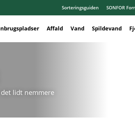
Sorteringsguiden
SONFOR Form
nbrugspladser
Affald
Vand
Spildevand
F
er det lidt nemmere