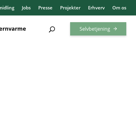
idling
Jobs
Presse
Projekter
Erhverv
Om os
jernvarme
Selvbetjening