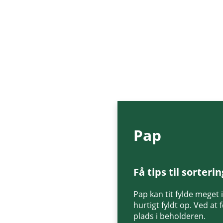
Pap
Få tips til sorteri
Pap kan tit fylde meget 
hurtigt fyldt op. Ved at
plads i beholderen.