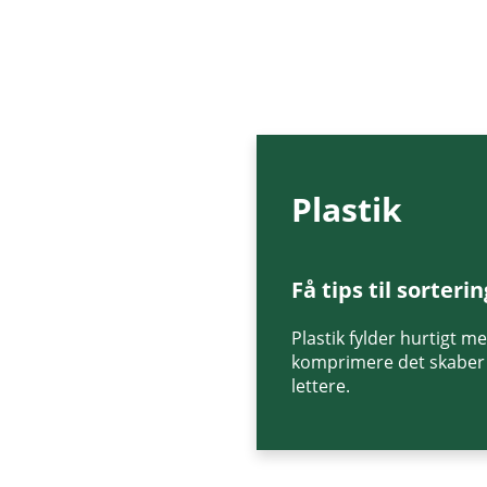
Plastik
Få tips til sorterin
Plastik fylder hurtigt 
komprimere det skaber 
lettere​.