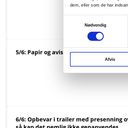
dem, eller som de har indsaml
Samtykkevalg
Nødvendig
5/6: Papir og aviser skal placeres i beho
Afvis
6/6: Opbevar i trailer med presenning o
så kan det nemlig ikke genanvendes.