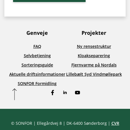
Genveje
Projekter
FAQ
Ny rensestruktur
Selvbetjening
Kloakseparering
Sorteringsguide
Fjernvarme på Nordals
Aktuelle driftsinformationer
Lillebælt Syd Vindmøllepark
SONFOR Formidling
Facebook
LinkedIn
YouTube
© SONFOR
| Ellegårdvej 8
| DK-6400 Sønderborg
|
CVR