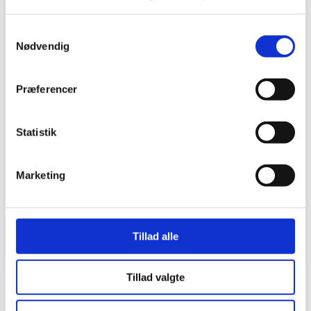
Nej tak til husholdningsaffald
Samtykkevalg
på genbrugspladsen
Nødvendig
Genbrugspladserne er en
husholdningsaffald-fri-zone
. Indholdet af
Præferencer
containere som f.eks. ’Rest efter sortering’
kan nemlig blive opbevaret i flere måneder,
Statistik
inden det bliver behandlet eller brændt.
Så hvis dine madrester ender i
genbrugspladsens containere, kan det blive
Marketing
sundhedsskadeligt.
Se alle ordensregler
Tillad alle
Tillad valgte