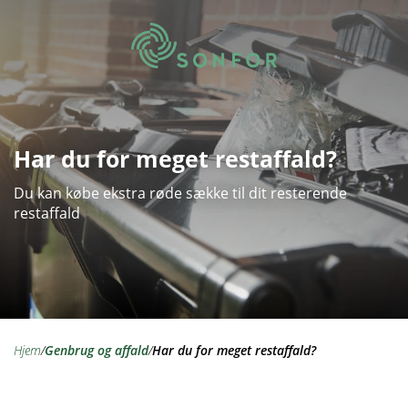
Har du for meget restaffald?
Du kan købe ekstra røde sække til dit resterende
restaffald
hjem
/
genbrug og affald
/
Har du for meget restaffald?