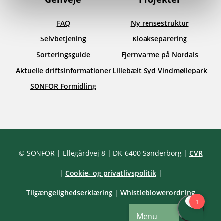
FAQ
Ny rensestruktur
Selvbetjening
Kloakseparering
Sorteringsguide
Fjernvarme på Nordals
Aktuelle driftsinformationer
Lillebælt Syd Vindmøllepark
SONFOR Formidling
Facebook
LinkedIn
YouTube
© SONFOR
| Ellegårdvej 8
| DK-6400 Sønderborg
|
CVR
|
Cookie- og privatlivspolitik
|
Tilgængelighedserklæring
|
Whistleblowerordning
Menu