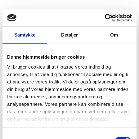
Blanketter og dokumenter
Øvrige blanketter og dokumenter kan du
Samtykke
Detaljer
Om
underskrive og aflevere til SONFOR.
Fuldmagt til udveksling af informationer
om forbrug mm.
Denne hjemmeside bruger cookies
Vi bruger cookies til at tilpasse vores indhold og
Samtykkeerklæring til CPR
annoncer, til at vise dig funktioner til sociale medier og til
at analysere vores trafik. Vi deler også oplysninger om
din brug af vores hjemmeside med vores partnere inden
for sociale medier, annonceringspartnere og
analysepartnere. Vores partnere kan kombinere disse
data med andre oplysninger, du har givet dem, eller som
de har indsamlet fra din brug af deres tjenester.
Kontakt vores kundeservice
Samtykkevalg