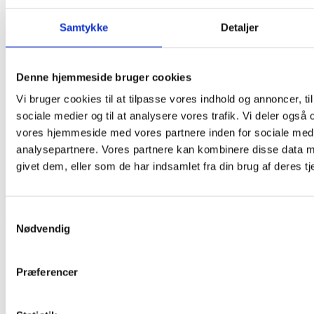
Sorteres til
Samtykke
Detaljer
I dit hjem
På genbrugspladsen
Denne hjemmeside bruger cookies
Vi bruger cookies til at tilpasse vores indhold og annoncer, til 
sociale medier og til at analysere vores trafik. Vi deler også
Kontakt vores kundeservice
vores hjemmeside med vores partnere inden for sociale med
analysepartnere. Vores partnere kan kombinere disse data m
Vi er klar til at hjælpe dig
givet dem, eller som de har indsamlet fra din brug af deres tj
88 43 53 00
info@sonfor.dk
Samtykkevalg
Nødvendig
Mandag - torsdag
9:00 - 15:30
Fredag
9:00 - 14:00
Præferencer
Vores telefoner er åbne fra klokken 10.00.
Gå til selvbetjening
Spørgsmål og svar