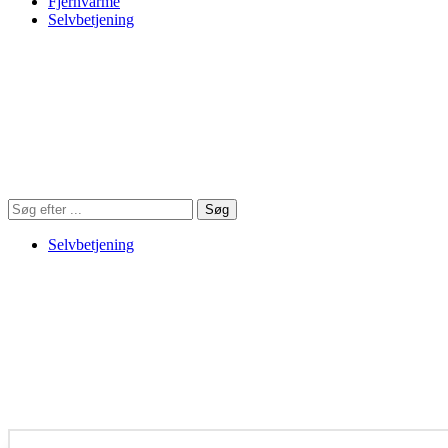
Fjernvarme
Selvbetjening
Søg
Søg
på
hjemmesiden
Selvbetjening