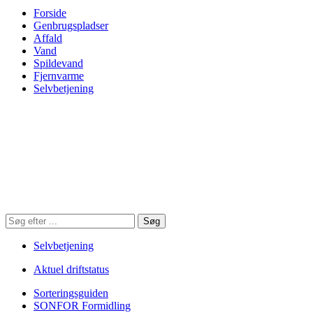
Forside
Genbrugspladser
Affald
Vand
Spildevand
Fjernvarme
Selvbetjening
Søg
Søg
på
hjemmesiden
Selvbetjening
Aktuel driftstatus
Sorteringsguiden
SONFOR Formidling