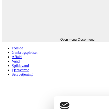
Open menu
Close menu
Forside
Genbrugspladser
Affald
Vand
Spildevand
Fjernvarme
Selvbetjening