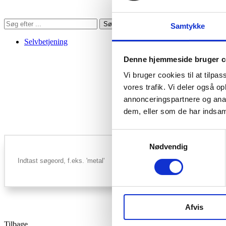
Søg
Søg
Samtykke
på
hjemmesiden
Selvbetjening
Denne hjemmeside bruger c
Vi bruger cookies til at tilpas
vores trafik. Vi deler også 
annonceringspartnere og anal
dem, eller som de har indsaml
Samtykkevalg
Nødvendig
Afvis
Tilbage