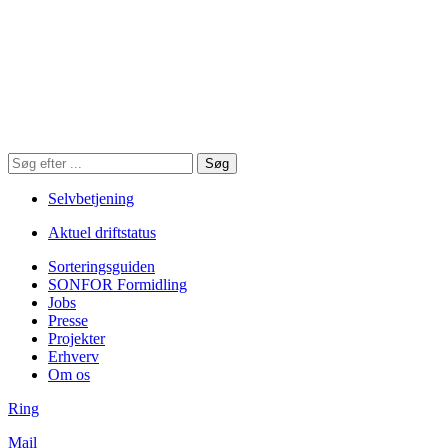
Søg
Søg
på
hjemmesiden
Selvbetjening
Aktuel driftstatus
Sorteringsguiden
SONFOR Formidling
Jobs
Presse
Projekter
Erhverv
Om os
Ring
Mail