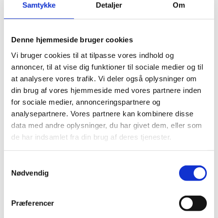
Samtykke
Detaljer
Om
Tilbage
Denne hjemmeside bruger cookies
Kaffefiltre, brugte
Vi bruger cookies til at tilpasse vores indhold og
annoncer, til at vise dig funktioner til sociale medier og til
at analysere vores trafik. Vi deler også oplysninger om
Hvor skal det hen?
din brug af vores hjemmeside med vores partnere inden
for sociale medier, annonceringspartnere og
Brugte kaffefiltre kan du aflevere i din beholder til
analysepartnere. Vores partnere kan kombinere disse
Madaffald. Du må gerne aflevere både filter og
data med andre oplysninger, du har givet dem, eller som
kaffegrums – evt. rester af papir bliver siet fra på
biogasanlægget.
de har indsamlet fra din brug af deres tjenester.
Samtykkevalg
Nødvendig
Hvad sker der med affaldet?
Dit madaffald bliver kørt til et biogasanlæg, hvor det
Præferencer
bliver mast til pulp og omdannet til biogas.