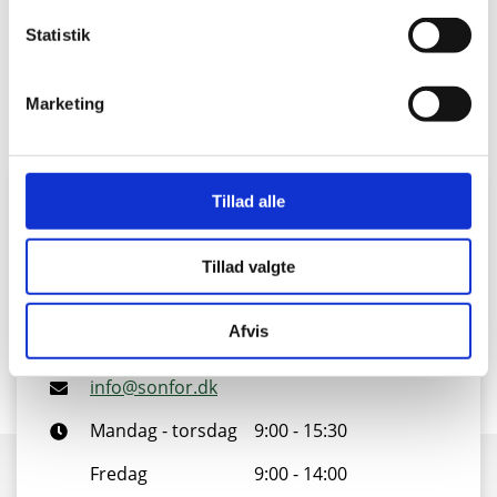
Restproduktet bliver anvendt som gødning på
markerne.
Statistik
Marketing
Tillad alle
Kontakt vores kundeservice
Tillad valgte
Vi er klar til at hjælpe dig
Afvis
88 43 53 00
info@sonfor.dk
Mandag - torsdag
9:00 - 15:30
Fredag
9:00 - 14:00