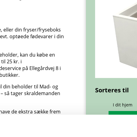
 eller din fryser/fryseboks
 evt. optøede fødevarer i din
beholder, kan du købe en
il 25 kr. i
eservice på Ellegårdvej 8 i
butikker.
il din beholder til Mad- og
Sorteres til
t – så tager skraldemanden
I dit hjem
 have de ekstra sække frem
ontakte vores kundeservice
aflevere madaffaldet på