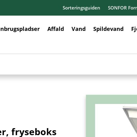
Sorteringsguiden
SONFOR Form
nbrugspladser
Affald
Vand
Spildevand
F
er, fryseboks