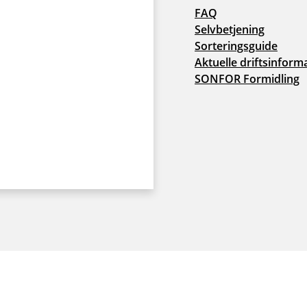
FAQ
Selvbetjening
Sorteringsguide
Aktuelle driftsinform
SONFOR Formidling
Cookie- og privatlivspolitik
|
Tilgængelighedserklæring
|
Wh