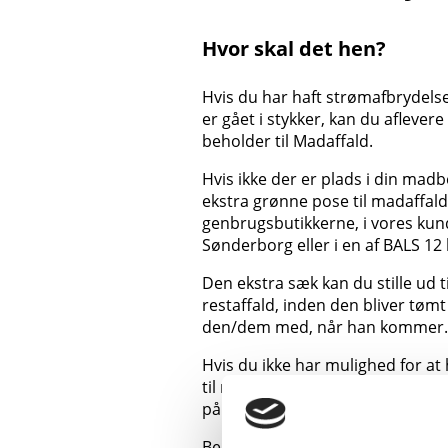
Hvor skal det hen?
Hvis du har haft strømafbrydelse,
er gået i stykker, kan du aflevere
beholder til Madaffald.
Hvis ikke der er plads i din mad
ekstra grønne pose til madaffald t
genbrugsbutikkerne, i vores kund
Sønderborg eller i en af BALS 12 
Den ekstra sæk kan du stille ud t
restaffald, inden den bliver tøm
den/dem med, når han kommer.
Hvis du ikke har mulighed for at
til næste tømningsdag, kan du k
på tlf.: 88 43 53 00.
Bemærk at det ikke er muligt at 