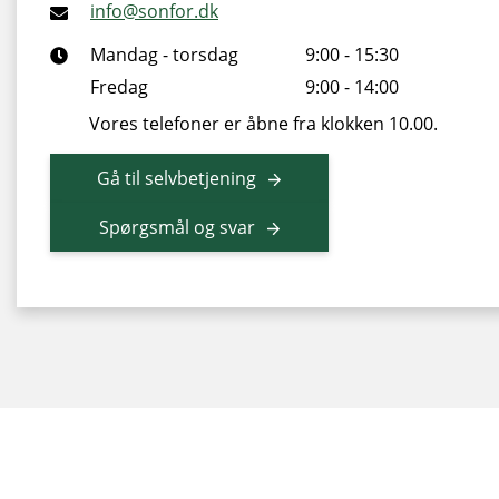
info@sonfor.dk
Mandag - torsdag
9:00 - 15:30
Fredag
9:00 - 14:00
Vores telefoner er åbne fra klokken 10.00.
Gå til selvbetjening
Spørgsmål og svar
© SONFOR
| Ellegårdvej 8
| DK-6400 Sønderborg
|
CVR
|