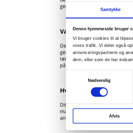
genbrugspladsen.
Samtykke
Denne hjemmeside bruger c
Vær opmærksom på
Vi bruger cookies til at tilpas
Den tomme fryser/fryseboks kan
vores trafik. Vi deler også 
genbrugspladsen til Hårde Hvide
annonceringspartnere og anal
tømme den helt. Ellers risikerer 
dem, eller som de har indsaml
på 500 kr.
Samtykkevalg
Nødvendig
Hvad sker der med affal
Dit madaffald bliver kørt til et b
mast til pulp og omdannet til bi
Afvis
anvendt som gødning på marker