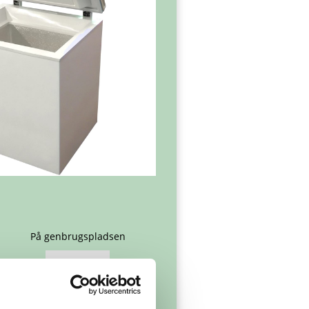
På genbrugspladsen