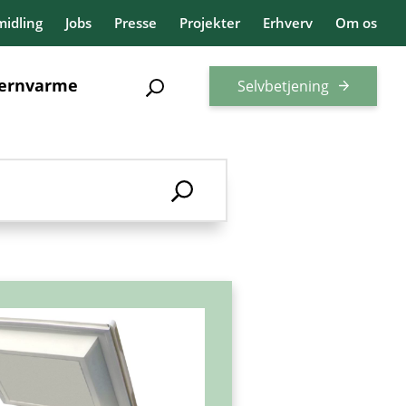
idling
Jobs
Presse
Projekter
Erhverv
Om os
jernvarme
Selvbetjening