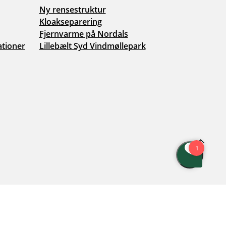
Ny rensestruktur
Kloakseparering
Fjernvarme på Nordals
ationer
Lillebælt Syd Vindmøllepark
istleblowerordning