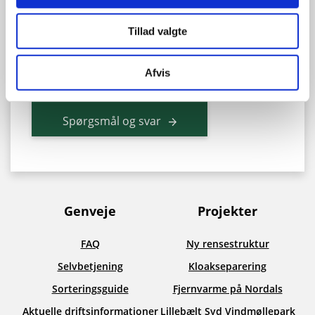
Fredag
9:00 - 14:00
Tillad valgte
Vores telefoner er åbne fra klokken 10.00.
Afvis
Gå til selvbetjening
Spørgsmål og svar
Genveje
Projekter
FAQ
Ny rensestruktur
Selvbetjening
Kloakseparering
Sorteringsguide
Fjernvarme på Nordals
Aktuelle driftsinformationer
Lillebælt Syd Vindmøllepark