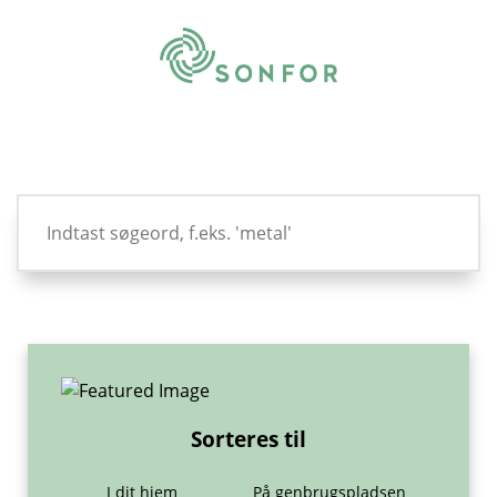
Sorteres til
I dit hjem
På genbrugspladsen