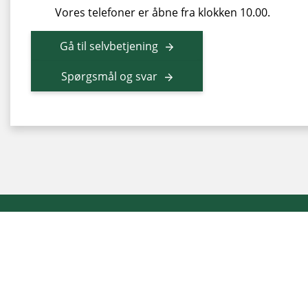
Vores telefoner er åbne fra klokken 10.00.
Gå til selvbetjening
Spørgsmål og svar
© SONFOR
| Ellegårdvej 8
| DK-6400 Sønderborg
|
CVR
|