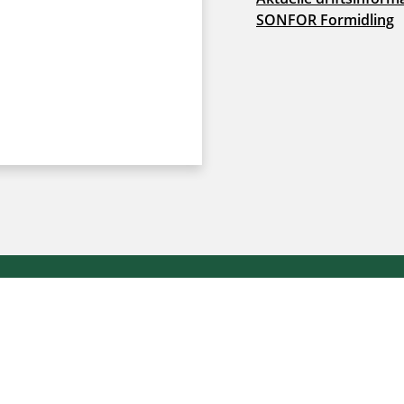
SONFOR Formidling
Cookie- og privatlivspolitik
|
Tilgængelighedserklæring
|
Wh