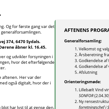
4
. Og for første gang var det
AFTENENS PROGR
 generalforsamlingen.
Generalforsamling:
j 374, 6470 Sydals.
Dørene åbner kl. 16.45.
Velkomst og valg 
Årsberetning fr
ver og udvikler forsyningen i
Godkendelse af f
ngen, hvor det efterfølgende
Godkendelse af 
ter.
Afslutning
 aftenen. Her var der
Orienteringsmøde:
ed også digitalt, hvor der i
Lillebælt Vind v
SONFOR
(2.04.30
Ny rensestrukt
blot har lyst til at gense den,
forretningschef 