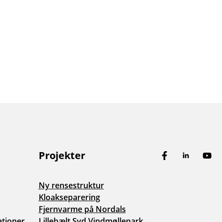
Projekter
Facebook
LinkedIn
You
Ny rensestruktur
Kloakseparering
Fjernvarme på Nordals
ationer
Lillebælt Syd Vindmøllepark