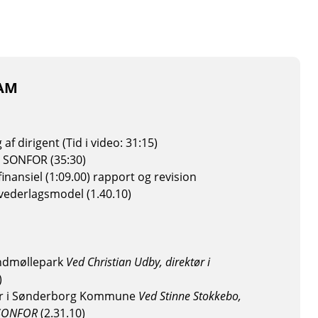
AM
af dirigent (Tid i video: 31:15)
a SONFOR (35:30)
inansiel (1:09.00) rapport og revision
vederlagsmodel (1.40.10)
indmøllepark
Ved Christian Udby,
direktør i
)
ur i Sønderborg Kommune
Ved Stinne Stokkebo,
i SONFOR
(2.31.10)