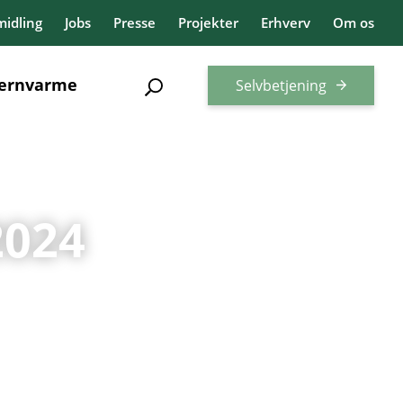
idling
Jobs
Presse
Projekter
Erhverv
Om os
jernvarme
Selvbetjening
2024