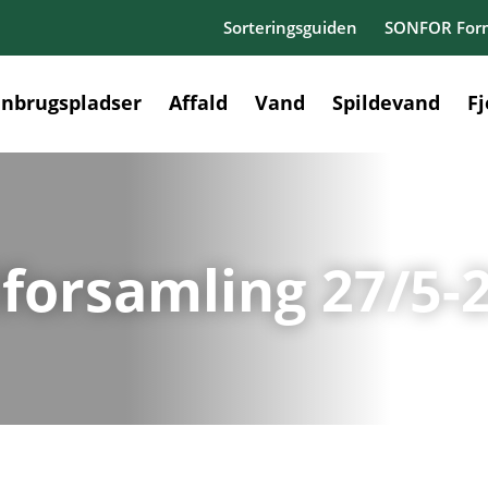
Sorteringsguiden
SONFOR Form
nbrugspladser
Affald
Vand
Spildevand
F
orsamling 27/5-