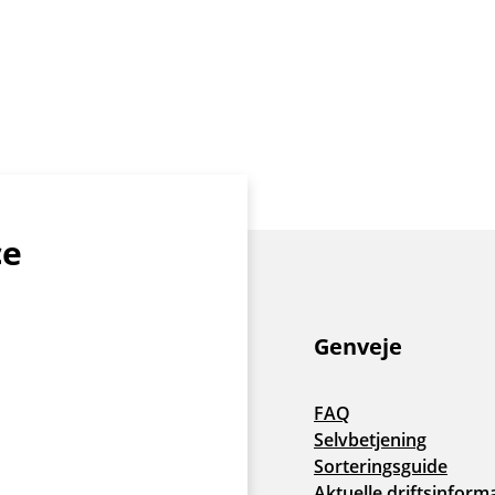
ce
Genveje
FAQ
Selvbetjening
Sorteringsguide
Aktuelle driftsinform