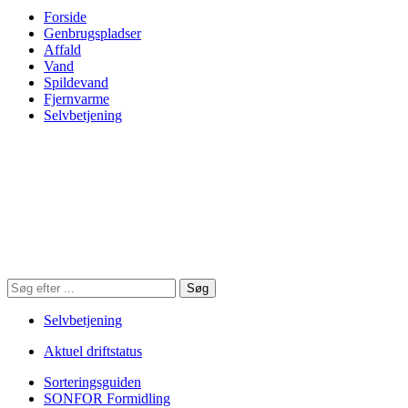
Forside
Genbrugspladser
Affald
Vand
Spildevand
Fjernvarme
Selvbetjening
Søg
Søg
på
hjemmesiden
Selvbetjening
Aktuel driftstatus
Sorteringsguiden
SONFOR Formidling