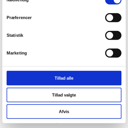
relevante sammenhænge. Alle rettigheder til billederne ejes af
SONFOR, og billederne må ikke bruges i kommercielle
sammenhænge.
Præferencer
Hvis du ikke finder, hvad du søger, er du velkommen til at kontakte
os. Du finder kontaktoplysninger nederst på siden.
Statistik
SONFOR logo
Marketing
SONFOR logo, JPG-format
Tillad alle
SONFOR logo, PNG-format
Tillad valgte
Pressebilleder
Afvis
Pressefoto: Susanne Pagh, administrerende direktør