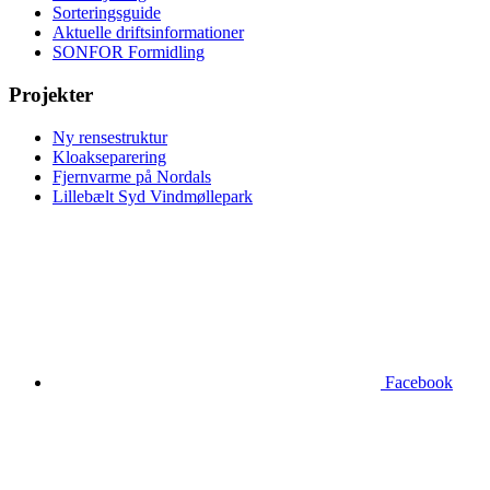
Sorteringsguide
Aktuelle driftsinformationer
SONFOR Formidling
Projekter
Ny rensestruktur
Kloakseparering
Fjernvarme på Nordals
Lillebælt Syd Vindmøllepark
Facebook