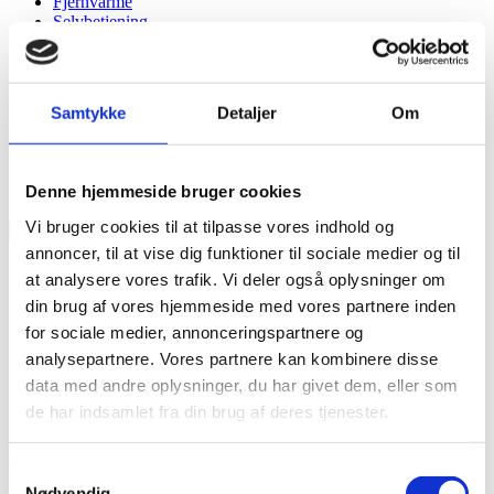
Fjernvarme
Selvbetjening
Samtykke
Detaljer
Om
Denne hjemmeside bruger cookies
Vi bruger cookies til at tilpasse vores indhold og
Søg
Søg
på
annoncer, til at vise dig funktioner til sociale medier og til
hjemmesiden
Selvbetjening
at analysere vores trafik. Vi deler også oplysninger om
din brug af vores hjemmeside med vores partnere inden
for sociale medier, annonceringspartnere og
Pressematerialer
analysepartnere. Vores partnere kan kombinere disse
data med andre oplysninger, du har givet dem, eller som
de har indsamlet fra din brug af deres tjenester.
Hent vores logo og pressebilleder
Hjem
/
Nyheder
/
Pressematerialer
Samtykkevalg
Du er velkommen til at hente og bruge vores logo og pressebilleder i
Nødvendig