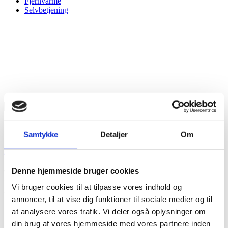
Fjernvarme
Selvbetjening
Søg
Søg
på
hjemmesiden
Selvbetjening
Samtykke
Detaljer
Om
Hjem
/
Nyheder
/
Kom til åbning af nyt tøjområde
Denne hjemmeside bruger cookies
Kom til åbning af nyt
Vi bruger cookies til at tilpasse vores indhold og
tøjområde
annoncer, til at vise dig funktioner til sociale medier og til
at analysere vores trafik. Vi deler også oplysninger om
11. juni 2026
din brug af vores hjemmeside med vores partnere inden