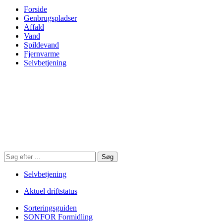
Forside
Genbrugspladser
Affald
Vand
Spildevand
Fjernvarme
Selvbetjening
Søg
Søg
på
hjemmesiden
Selvbetjening
Aktuel driftstatus
Sorteringsguiden
SONFOR Formidling