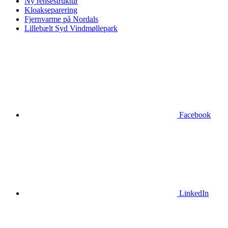
Ny rensestruktur
Kloakseparering
Fjernvarme på Nordals
Lillebælt Syd Vindmøllepark
Facebook
LinkedIn