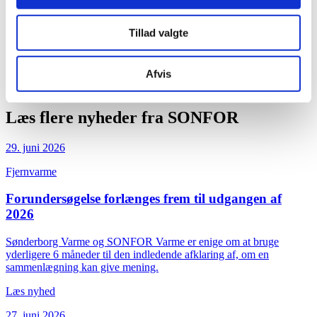
Sønderborg.
Vi glæder os til at byde både nye og faste kunder velkommen.
Tillad valgte
Se åbningstider for vores genbrugsbutikker
her
Afvis
Læs flere nyheder fra SONFOR
29. juni 2026
Fjernvarme
Forundersøgelse forlænges frem til udgangen af
2026
Sønderborg Varme og SONFOR Varme er enige om at bruge
yderligere 6 måneder til den indledende afklaring af, om en
sammenlægning kan give mening.
Læs nyhed
27. juni 2026