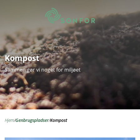
Kompost
Sammen gør vi noget for miljøet
hjem
/
genbrugspladser
/
Kompost