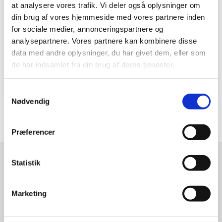
at analysere vores trafik. Vi deler også oplysninger om
din brug af vores hjemmeside med vores partnere inden
Find din genbrugsplads
for sociale medier, annonceringspartnere og
analysepartnere. Vores partnere kan kombinere disse
data med andre oplysninger, du har givet dem, eller som
de har indsamlet fra din brug af deres tjenester.
Samtykkevalg
Nødvendig
Præferencer
Statistik
Få komposten leveret derhjemme
Marketing
Du kan få leveret store læs af kompost hjemme hos
dig. Prisen for transport er 75,00 kr. pr. ton, dog
betaler du min. 818,75 kr. inkl. moms for transporten.