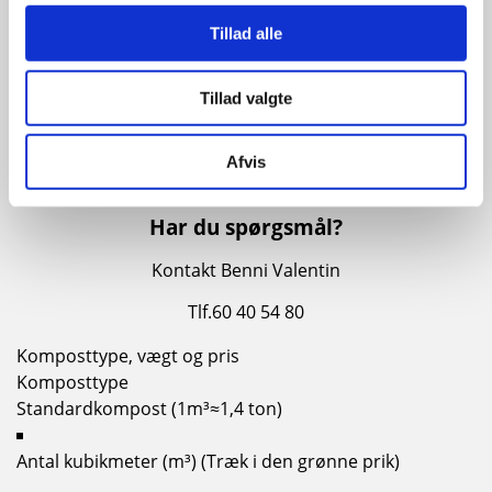
Hvis du bestiller mere end 10 ton koster det 75 kr. pr.
Tillad alle
ton, og der er et ekstragebyr på 24 kr. pr. ton. Prisen
dækker levering med tipvogn på adresser i Sønderborg
Kommune. Der leveres ikke kompost på søn- og
Tillad valgte
helligdage.
OBS:
Prisberegneren er vejledende og og sat efter max pris.
Afvis
Langt de fleste vil opleve at den faktiske pris er billigere.
Har du spørgsmål?
Kontakt Benni Valentin
Tlf.60 40 54 80
Komposttype, vægt og pris
Komposttype
Antal kubikmeter (m³) (Træk i den grønne prik)