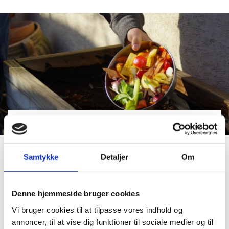
Hent komposten selv
Samtykke
Detaljer
Om
Find din genbrugsplads
Du kan hente kompost på genbrugspladserne i
Denne hjemmeside bruger cookies
Glansager, Gråsten, Skodsbøl og Vesterlund. I den
Vi bruger cookies til at tilpasse vores indhold og
bemandede åbningstid hjælper vi gerne med at
annoncer, til at vise dig funktioner til sociale medier og til
læsse din trailer.