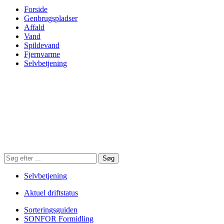
Forside
Genbrugspladser
Affald
Vand
Spildevand
Fjernvarme
Selvbetjening
Søg
Søg
på
hjemmesiden
Selvbetjening
Aktuel driftstatus
Sorteringsguiden
SONFOR Formidling