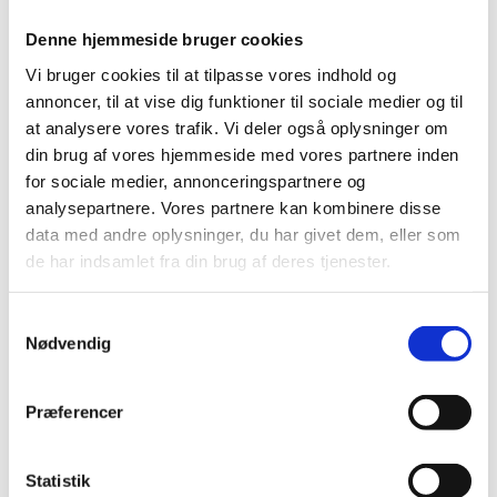
Denne hjemmeside bruger cookies
Få stabil og grøn* fjernvarme i dit
hjem
Vi bruger cookies til at tilpasse vores indhold og
annoncer, til at vise dig funktioner til sociale medier og til
Der er mange gode grunde til at vælge
at analysere vores trafik. Vi deler også oplysninger om
fjernvarme som din varmekilde:
din brug af vores hjemmeside med vores partnere inden
for sociale medier, annonceringspartnere og
Fjernvarmen baseres blandt andet på halm fra
vedvarende energi* – et grønnere* alternativ til
analysepartnere. Vores partnere kan kombinere disse
kul, olie og naturgas med høj CO2-udledning.
data med andre oplysninger, du har givet dem, eller som
SONFOR står for alt vedligehold og service, og du
de har indsamlet fra din brug af deres tjenester.
behøver ikke frygte uforudsete udgifter til
reparationer
Det er en engangsinvestering – når du har en
Samtykkevalg
fjernvarmeunit behøver du ikke at bekymre dig,
Nødvendig
om at skulle udskifte den, når den er forældet.
Vores fjernvarmeunits er støjfrie i modsætning til
andre varmeløsninger
Dit nuværende fyr bliver erstattet af en lille
Præferencer
fuldautomatisk fjernvarmeunit på væggen
Fjernvarmen kommer automatisk, og løber aldrig
tør
Statistik