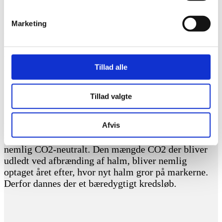
* Fjernvarmen betegnes som grøn og 100% vedvarende energi
ifølge
Energistyrelsens definition
og vores
fjernvarmedeklaration.
Marketing
Et bæredygtigt kredsløb
Vores halmværk på Nordals fyrer med halm og
Tillad alle
forsyner derfor Nordals med fjernvarme fra
klimavenlige kilder.
Tillad valgte
Fjernvarmeproduktionen er baseret på halm, og det
er godt for miljøet. I modsætning til fossile
brændsler som kul, olie og naturgas, der vejer tungt i
Afvis
CO2-regnskabet, er biomassebaseret fjernvarme er
nemlig CO2-neutralt. Den mængde CO2 der bliver
udledt ved afbrænding af halm, bliver nemlig
optaget året efter, hvor nyt halm gror på markerne.
Derfor dannes der et bæredygtigt kredsløb.