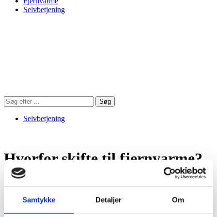
Fjernvarme
Selvbetjening
Søg
Søg
på
hjemmesiden
Selvbetjening
Hvorfor skifte til fjernvarme?
Ved at vælge fjernvarme er du altid sikret grøn* og stabil varme fra
vores halmværk
Samtykke
Detaljer
Om
Hjem
/
Fjernvarme
/
Hvorfor skifte til fjernvarme?