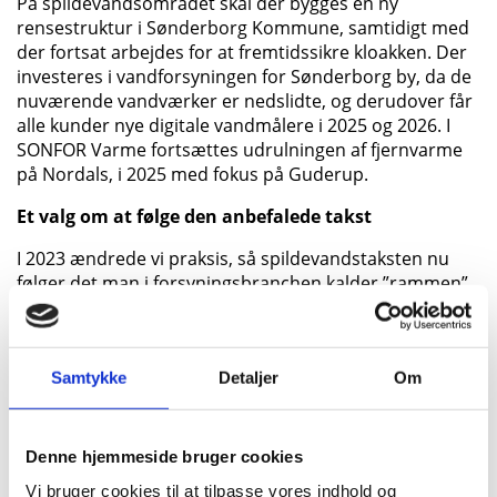
På spildevandsområdet skal der bygges en ny
rensestruktur i Sønderborg Kommune, samtidigt med
der fortsat arbejdes for at fremtidssikre kloakken. Der
investeres i vandforsyningen for Sønderborg by, da de
nuværende vandværker er nedslidte, og derudover får
alle kunder nye digitale vandmålere i 2025 og 2026. I
SONFOR Varme fortsættes udrulningen af fjernvarme
på Nordals, i 2025 med fokus på Guderup.
Et valg om at følge den anbefalede takst
I 2023 ændrede vi praksis, så spildevandstaksten nu
følger det man i forsyningsbranchen kalder ”rammen”.
Hvert år bestemmer det nationale forsyningstilsyn
nemlig, hvor meget hvert af landets vand- og
spildvandsselskaber må indkræve i takster. Den
Samtykke
Detaljer
Om
takst sættes ud fra, hvad det er forventeligt, at hvert
enkelte selskab skal bruge på at drifte og udvikle vand-
og spildevandsforsyningen forsvarligt i deres område.
Denne hjemmeside bruger cookies
Vi bruger cookies til at tilpasse vores indhold og