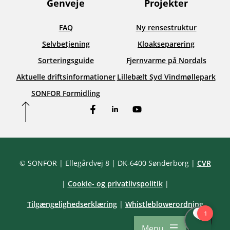
Genveje
Projekter
FAQ
Ny rensestruktur
Selvbetjening
Kloakseparering
Sorteringsguide
Fjernvarme på Nordals
Aktuelle driftsinformationer
Lillebælt Syd Vindmøllepark
SONFOR Formidling
Facebook
LinkedIn
YouTube
© SONFOR
| Ellegårdvej 8
| DK-6400 Sønderborg
|
CVR
|
Cookie- og privatlivspolitik
|
Tilgængelighedserklæring
|
Whistleblowerordning
Menu