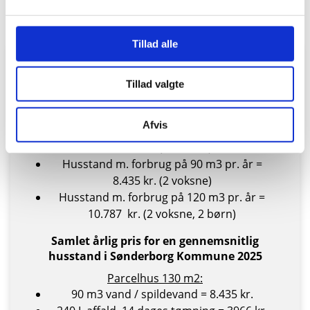
finde
her.
Tillad alle
Takster 2025
Tillad valgte
Priseksempler for vand / spildevand 2025
Afvis
Husstand m. forbrug på 50 m3 pr. år =
5.299 kr. (1 voksen)
Husstand m. forbrug på 90 m3 pr. år =
8.435 kr. (2 voksne)
Husstand m. forbrug på 120 m3 pr. år =
10.787 kr. (2 voksne, 2 børn)
Samlet årlig pris for en gennemsnitlig
husstand i Sønderborg Kommune 2025
Parcelhus 130 m2:
90 m3 vand / spildevand = 8.435 kr.