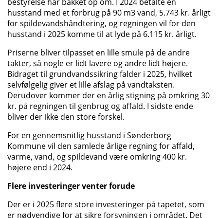
bestyrelse har bakket op om. I 2024 betalte en
husstand med et forbrug på 90 m3 vand, 5.743 kr. årligt
for spildevandshåndtering, og regningen vil for den
husstand i 2025 komme til at lyde på 6.115 kr. årligt.
Priserne bliver tilpasset en lille smule på de andre
takter, så nogle er lidt lavere og andre lidt højere.
Bidraget til grundvandssikring falder i 2025, hvilket
selvfølgelig giver et lille afslag på vandtaksten.
Derudover kommer der en årlig stigning på omkring 30
kr. på regningen til genbrug og affald. I sidste ende
bliver der ikke den store forskel.
For en gennemsnitlig husstand i Sønderborg
Kommune vil den samlede årlige regning for affald,
varme, vand, og spildevand være omkring 400 kr.
højere end i 2024.
Flere investeringer venter forude
Der er i 2025 flere store investeringer på tapetet, som
er nødvendige for at sikre forsyningen i området. Det