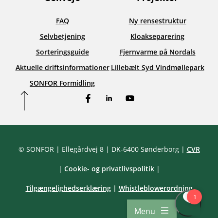
FAQ
Ny rensestruktur
Selvbetjening
Kloakseparering
Sorteringsguide
Fjernvarme på Nordals
Aktuelle driftsinformationer
Lillebælt Syd Vindmøllepark
SONFOR Formidling
Facebook
LinkedIn
YouTube
© SONFOR
| Ellegårdvej 8
| DK-6400 Sønderborg
|
CVR
|
Cookie- og privatlivspolitik
|
Tilgængelighedserklæring
|
Whistleblowerordning
Menu