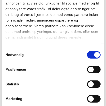
den lokale genbrugsbutik – eller på apps som DBA og
annoncer, til at vise dig funktioner til sociale medier og til
Marketplace. Ofte kan du finde det, du mangler, brugt
at analysere vores trafik. Vi deler også oplysninger om
og i fin stand.
din brug af vores hjemmeside med vores partnere inden
for sociale medier, annonceringspartnere og
Giv gamle ting nyt liv
analysepartnere. Vores partnere kan kombinere disse
data med andre oplysninger, du har givet dem, eller som
Et lille lag maling, nye greb eller en ny placering i
hjemmet kan give gamle møbler en helt ny karakter.
de har indsamlet fra din brug af deres tjenester.
Genbrug er en mulighed for at sætte dit eget præg på
indretningen.
Samtykkevalg
Nødvendig
Brug genbrug til de små ting
Kurve, rammer, skåle, vaser – mange
Præferencer
hverdagsgenstande kan findes brugt, og her kan du
spare både penge og ressourcer. Det er især nemt at
udskifte pynt og nips med genbrugsfund.
Statistik
Genbrug i klædeskabet
Marketing
Kig forbi tøjstativerne i genbrugsbutikkerne – her kan
man finde kvalitetsmærker og unikke styles til små