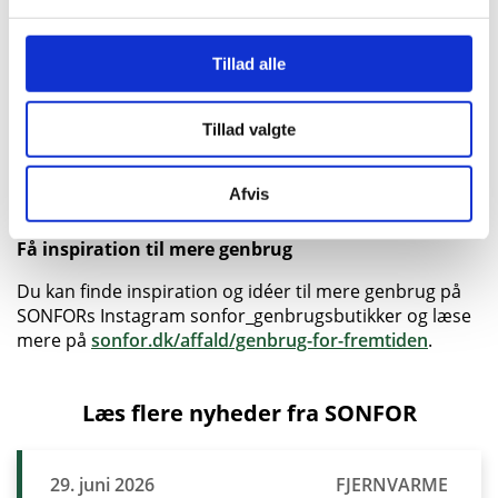
penge. Bonus: Det er godt for miljøet og med til at
mindske tøjspild.
Tillad alle
Gør genbrug til en vane
Tillad valgte
Et smut i genbrug kan blive en hyggelig del af din
hverdag – som lørdagsudflugt, familieaktivitet eller en
måde at finde noget, der skiller sig ud. Når først du er i
Afvis
gang, bliver det hurtigt vanedannende.
Få inspiration til mere genbrug
Du kan finde inspiration og idéer til mere genbrug på
SONFORs Instagram sonfor_genbrugsbutikker og læse
mere på
sonfor.dk/affald/genbrug-for-fremtiden
.
Læs flere nyheder fra SONFOR
29. juni 2026
FJERNVARME