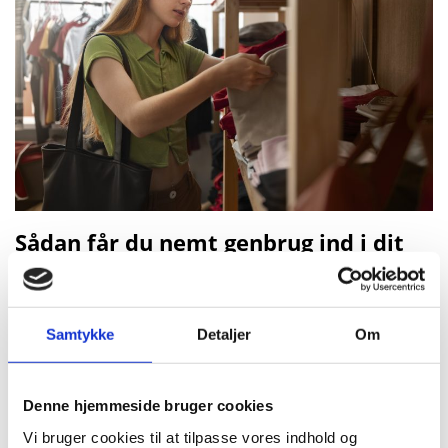
Sådan får du nemt genbrug ind i dit
hjem
Vi opfordrer alle til at tænke genbrug som en
Samtykke
Detaljer
Om
naturlig del af hverdagen. Her er nogle enkle tips til
at komme i gang:
Tænk genbrug, når du mangler noget nyt
Denne hjemmeside bruger cookies
Vi bruger cookies til at tilpasse vores indhold og
Inden du bestiller ting hjem fra nettet, så tag et kig i